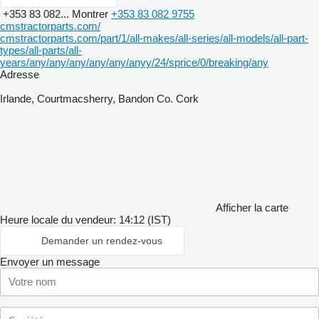
+353 83 082...
Montrer
+353 83 082 9755
cmstractorparts.com/
cmstractorparts.com/part/1/all-makes/all-series/all-models/all-part-
types/all-parts/all-
years/any/any/any/any/any/anyy/24/sprice/0/breaking/any
Adresse
Irlande, Courtmacsherry, Bandon Co. Cork
Afficher la carte
Heure locale du vendeur: 14:12 (IST)
Demander un rendez-vous
Envoyer un message