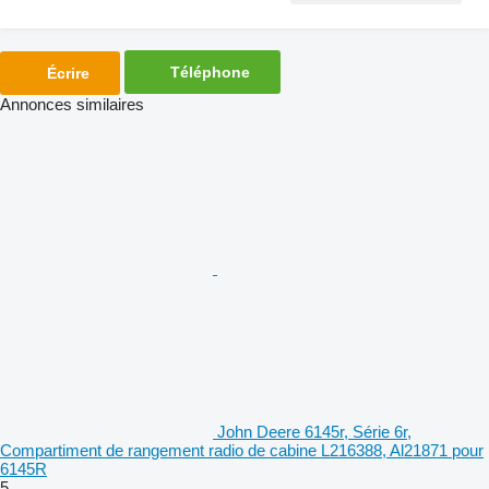
Téléphone
Écrire
Annonces similaires
John Deere 6145r, Série 6r,
Compartiment de rangement radio de cabine L216388, Al21871 pour
6145R
5