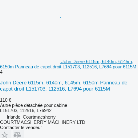
John Deere 6115m, 6140m, 6145m,
6150m Panneau de capot droit L151703, 112516, L7694 pour 6115M
4
John Deere 6115m, 6140m, 6145m, 6150m Panneau de
capot droit L151703, 112516, L7694 pour 6115M
110 €
Autre pièce détachée pour cabine
L151703, 112516, L76942
Irlande, Courtmacsherry
COURTMACSHERRY MACHINERY LTD
Contacter le vendeur