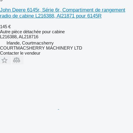
John Deere 6145r, Série 6r, Compartiment de rangement
radio de cabine L216388, Al21871 pour 6145R
145 €
Autre pièce détachée pour cabine
L216388, AL218716
Irlande, Courtmacsherry
COURTMACSHERRY MACHINERY LTD
Contacter le vendeur