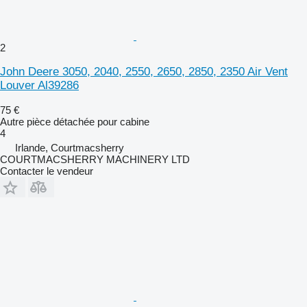
2
John Deere 3050, 2040, 2550, 2650, 2850, 2350 Air Vent
Louver Al39286
75 €
Autre pièce détachée pour cabine
4
Irlande, Courtmacsherry
COURTMACSHERRY MACHINERY LTD
Contacter le vendeur