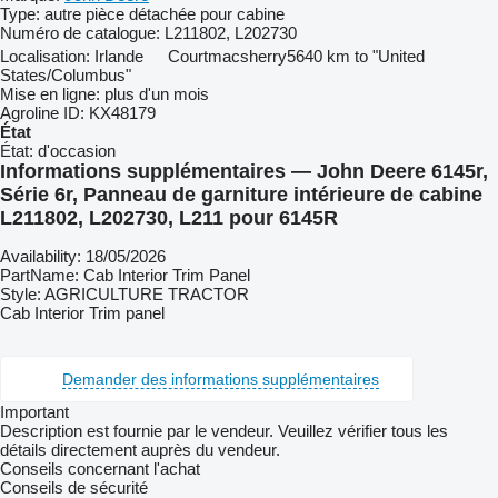
Type:
autre pièce détachée pour cabine
Numéro de catalogue:
L211802, L202730
Localisation:
Irlande
Courtmacsherry
5640 km to "United
States/Columbus"
Mise en ligne:
plus d'un mois
Agroline ID:
KX48179
État
État:
d'occasion
Informations supplémentaires — John Deere 6145r,
Série 6r, Panneau de garniture intérieure de cabine
L211802, L202730, L211 pour 6145R
Availability: 18/05/2026
PartName: Cab Interior Trim Panel
Style: AGRICULTURE TRACTOR
Cab Interior Trim panel
Demander des informations supplémentaires
Important
Description est fournie par le vendeur. Veuillez vérifier tous les
détails directement auprès du vendeur.
Conseils concernant l'achat
Conseils de sécurité