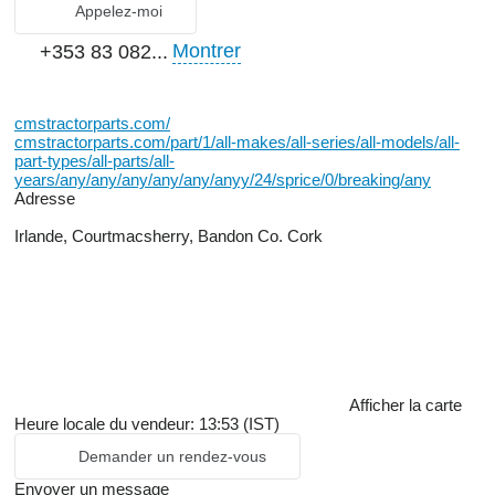
Appelez-moi
Montrer
+353 83 082...
cmstractorparts.com/
cmstractorparts.com/part/1/all-makes/all-series/all-models/all-
part-types/all-parts/all-
years/any/any/any/any/any/anyy/24/sprice/0/breaking/any
Adresse
Irlande, Courtmacsherry, Bandon Co. Cork
Afficher la carte
Heure locale du vendeur: 13:53 (IST)
Demander un rendez-vous
Envoyer un message