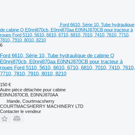
Ford 6610, Série 10, Tube hydraulique
de cabine Q E0nnj870cb, E0nnj870aa E0NNJ870CB pour tracteur à
roues Ford 5110, 5610, 6610, 6710, 6810, 7010, 7410, 7610, 7710,
7810, 7910, 8010, 8210
6
Ford 6610, Série 10, Tube hydraulique de cabine Q
E0nnj870cb, E0nnj870aa E0NNJ870CB pour tracteur à
roues Ford 5110, 5610, 6610, 6710, 6810, 7010, 7410, 7610,
7710, 7810, 7910, 8010, 8210
150 €
Autre pièce détachée pour cabine
E0NNJ870CB, E0NNJ870AA
Irlande, Courtmacsherry
COURTMACSHERRY MACHINERY LTD
Contacter le vendeur