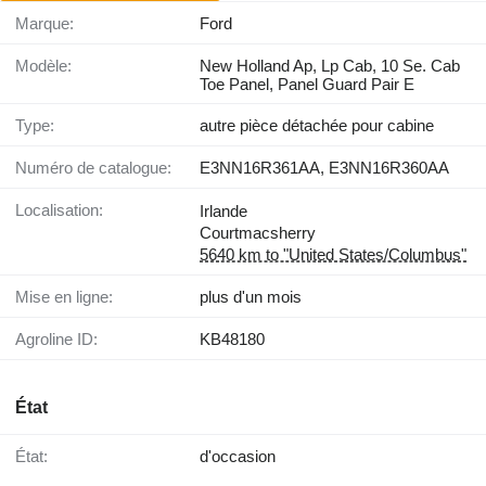
Marque:
Ford
Modèle:
New Holland Ap, Lp Cab, 10 Se. Cab
Toe Panel, Panel Guard Pair E
Type:
autre pièce détachée pour cabine
Numéro de catalogue:
E3NN16R361AA, E3NN16R360AA
Localisation:
Irlande
Courtmacsherry
5640 km to "United States/Columbus"
Mise en ligne:
plus d'un mois
Agroline ID:
KB48180
État
État:
d'occasion