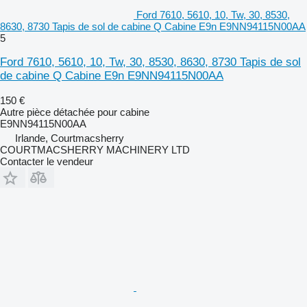
Ford 7610, 5610, 10, Tw, 30, 8530,
8630, 8730 Tapis de sol de cabine Q Cabine E9n E9NN94115N00AA
5
Ford 7610, 5610, 10, Tw, 30, 8530, 8630, 8730 Tapis de sol
de cabine Q Cabine E9n E9NN94115N00AA
150 €
Autre pièce détachée pour cabine
E9NN94115N00AA
Irlande, Courtmacsherry
COURTMACSHERRY MACHINERY LTD
Contacter le vendeur