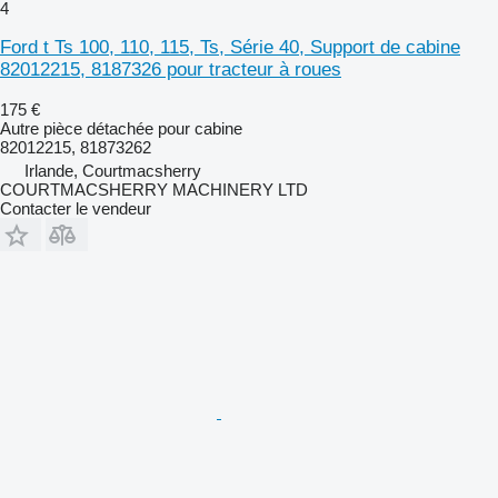
4
Ford t Ts 100, 110, 115, Ts, Série 40, Support de cabine
82012215, 8187326 pour tracteur à roues
175 €
Autre pièce détachée pour cabine
82012215, 81873262
Irlande, Courtmacsherry
COURTMACSHERRY MACHINERY LTD
Contacter le vendeur