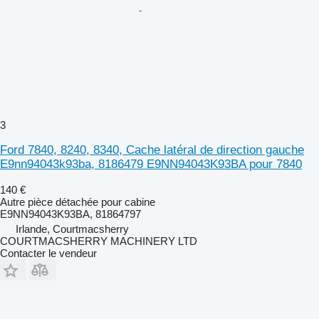
3
Ford 7840, 8240, 8340, Cache latéral de direction gauche
E9nn94043k93ba, 8186479 E9NN94043K93BA pour 7840
140 €
Autre pièce détachée pour cabine
E9NN94043K93BA, 81864797
Irlande, Courtmacsherry
COURTMACSHERRY MACHINERY LTD
Contacter le vendeur