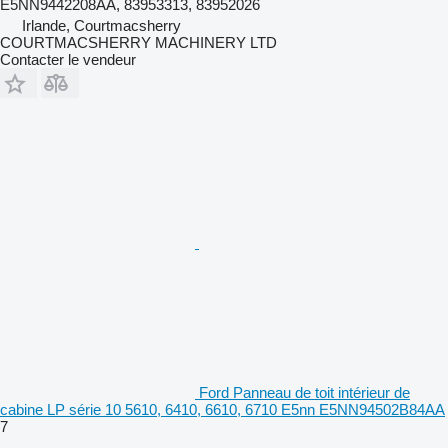
E5NN9442208AA, 83953313, 83952026
Irlande, Courtmacsherry
COURTMACSHERRY MACHINERY LTD
Contacter le vendeur
Ford Panneau de toit intérieur de
cabine LP série 10 5610, 6410, 6610, 6710 E5nn E5NN94502B84AA
7