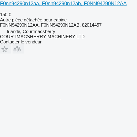
F0nn94290n12aa, F0nn94290n12ab, F0NN94290N12AA
150 €
Autre pièce détachée pour cabine
F0NN94290N12AA, F0NN94290N12AB, 82014457
Irlande, Courtmacsherry
COURTMACSHERRY MACHINERY LTD
Contacter le vendeur