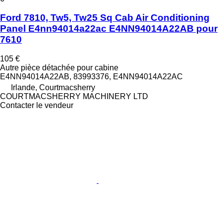
Ford 7810, Tw5, Tw25 Sq Cab Air Conditioning
Panel E4nn94014a22ac E4NN94014A22AB pour
7610
105 €
Autre pièce détachée pour cabine
E4NN94014A22AB, 83993376, E4NN94014A22AC
Irlande, Courtmacsherry
COURTMACSHERRY MACHINERY LTD
Contacter le vendeur