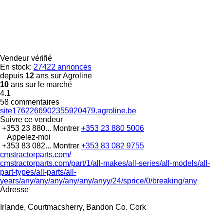
Vendeur vérifié
En stock:
27422 annonces
depuis
12
ans sur Agroline
10
ans sur le marché
4.1
58 commentaires
site1762266902355920479.agroline.be
Suivre ce vendeur
+353 23 880...
Montrer
+353 23 880 5006
Appelez-moi
+353 83 082...
Montrer
+353 83 082 9755
cmstractorparts.com/
cmstractorparts.com/part/1/all-makes/all-series/all-models/all-
part-types/all-parts/all-
years/any/any/any/any/any/anyy/24/sprice/0/breaking/any
Adresse
Irlande, Courtmacsherry, Bandon Co. Cork