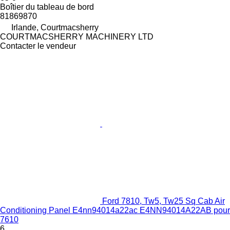
Boîtier du tableau de bord
81869870
Irlande, Courtmacsherry
COURTMACSHERRY MACHINERY LTD
Contacter le vendeur
Ford 7810, Tw5, Tw25 Sq Cab Air
Conditioning Panel E4nn94014a22ac E4NN94014A22AB pour
7610
6