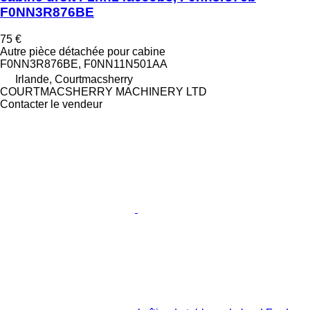
F0NN3R876BE
75 €
Autre pièce détachée pour cabine
F0NN3R876BE, F0NN11N501AA
Irlande, Courtmacsherry
COURTMACSHERRY MACHINERY LTD
Contacter le vendeur