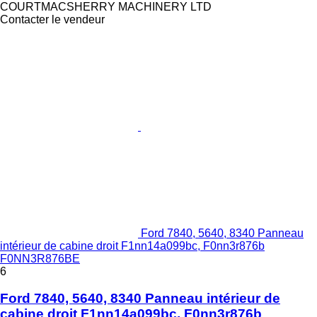
COURTMACSHERRY MACHINERY LTD
Contacter le vendeur
Ford 7840, 5640, 8340 Panneau
intérieur de cabine droit F1nn14a099bc, F0nn3r876b
F0NN3R876BE
6
Ford 7840, 5640, 8340 Panneau intérieur de
cabine droit F1nn14a099bc, F0nn3r876b