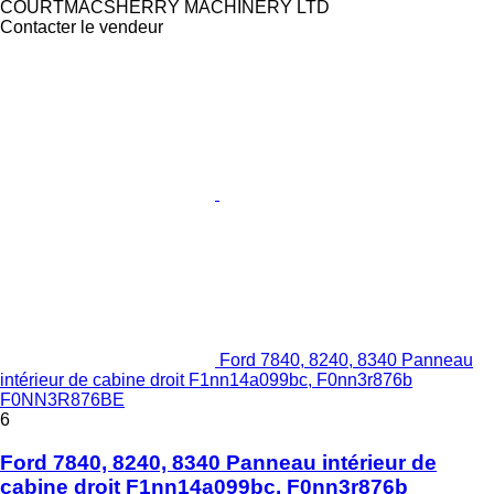
COURTMACSHERRY MACHINERY LTD
Contacter le vendeur
Ford 7840, 8240, 8340 Panneau
intérieur de cabine droit F1nn14a099bc, F0nn3r876b
F0NN3R876BE
6
Ford 7840, 8240, 8340 Panneau intérieur de
cabine droit F1nn14a099bc, F0nn3r876b