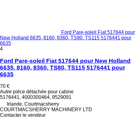
Ford Pare-soleil Fiat 517644 pour
New Holland 6635, 8160, 8360, TS80, TS115 5176441 pour
6635
4
Ford Pare-soleil Fiat 517644 pour New Holland
6635, 8160, 8360, TS80, TS115 5176441 pour
6635
70 €
Autre pièce détachée pour cabine
5176441, 4000300464, 9529091
Irlande, Courtmacsherry
COURTMACSHERRY MACHINERY LTD
Contacter le vendeur