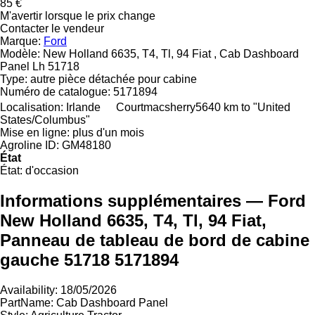
85 €
M'avertir lorsque le prix change
Contacter le vendeur
Marque:
Ford
Modèle:
New Holland 6635, T4, Tl, 94 Fiat , Cab Dashboard
Panel Lh 51718
Type:
autre pièce détachée pour cabine
Numéro de catalogue:
5171894
Localisation:
Irlande
Courtmacsherry
5640 km to "United
States/Columbus"
Mise en ligne:
plus d'un mois
Agroline ID:
GM48180
État
État:
d'occasion
Informations supplémentaires — Ford
New Holland 6635, T4, Tl, 94 Fiat,
Panneau de tableau de bord de cabine
gauche 51718 5171894
Availability: 18/05/2026
PartName: Cab Dashboard Panel