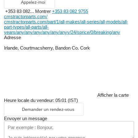
Appelez-moi
+353 83 082...
Montrer
+353 83 082 9755
cmstractorparts.com/
cmstractorparts.com/part/1/all-makes/all-series/all-models/all-
part-types/all-parts/all-
years/any/any/any/any/any/anyy/24/sprice/0/breaking/any
Adresse
Irlande, Courtmacsherry, Bandon Co. Cork
Afficher la carte
Heure locale du vendeur: 05:01 (IST)
Demander un rendez-vous
Envoyer un message