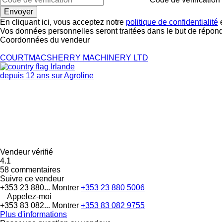
En cliquant ici, vous acceptez notre
politique de confidentialité
e
Vos données personnelles seront traitées dans le but de répon
Coordonnées du vendeur
COURTMACSHERRY MACHINERY LTD
Irlande
depuis 12 ans sur Agroline
Vendeur vérifié
4.1
58 commentaires
Suivre ce vendeur
+353 23 880...
Montrer
+353 23 880 5006
Appelez-moi
+353 83 082...
Montrer
+353 83 082 9755
Plus d'informations