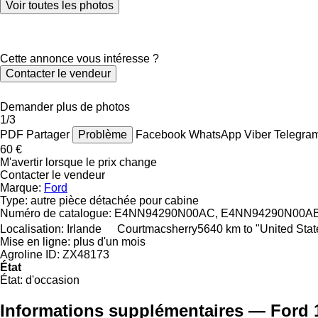
Voir toutes les photos
Cette annonce vous intéresse ?
Contacter le vendeur
Demander plus de photos
1/3
PDF
Partager
Problème
Facebook
WhatsApp
Viber
Telegra
60 €
M'avertir lorsque le prix change
Contacter le vendeur
Marque:
Ford
Type:
autre pièce détachée pour cabine
Numéro de catalogue:
E4NN94290N00AC, E4NN94290N00A
Localisation:
Irlande
Courtmacsherry
5640 km to "United Sta
Mise en ligne:
plus d'un mois
Agroline ID:
ZX48173
État
État:
d'occasion
Informations supplémentaires — Ford 1