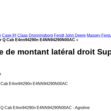
e
Case IH
Claas
Dronningborg
Fendt
John Deere
Massey Ferg
 Super Q Cab E4nn94290n E4NN94290N00AC
»
re de montant latéral droit 
m
uper Q Cab E4nn94290n E4NN94290N00AC