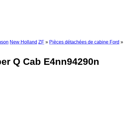
uson
New Holland
ZF
»
Pièces détachées de cabine Ford
»
Super Q Cab E4nn94290n