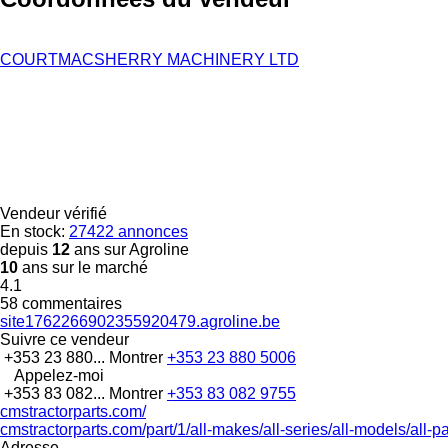
COURTMACSHERRY MACHINERY LTD
Vendeur vérifié
En stock:
27422 annonces
depuis
12
ans sur Agroline
10
ans sur le marché
4.1
58 commentaires
site1762266902355920479.agroline.be
Suivre ce vendeur
+353 23 880...
Montrer
+353 23 880 5006
Appelez-moi
+353 83 082...
Montrer
+353 83 082 9755
cmstractorparts.com/
cmstractorparts.com/part/1/all-makes/all-series/all-models/all-p
Adresse