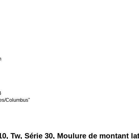
m
B
tes/Columbus"
0, Tw, Série 30, Moulure de montant la