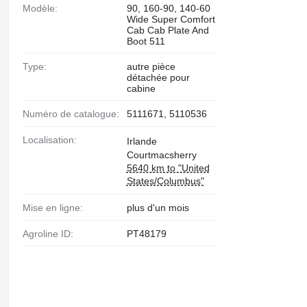
Modèle:
90, 160-90, 140-60
Wide Super Comfort
Cab Cab Plate And
Boot 511
Type:
autre pièce
détachée pour
cabine
Numéro de catalogue:
5111671, 5110536
Localisation:
Irlande
Courtmacsherry
5640 km to "United
States/Columbus"
Mise en ligne:
plus d'un mois
Agroline ID:
PT48179