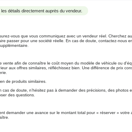
us les détails directement auprès du vendeur.
 assurez-vous que vous communiquez avec un vendeur réel. Cherchez au
aire passer pour une société réelle. En cas de doute, contactez-nous en 
supplémentaire.
 de vente afin de connaître le coût moyen du modèle de véhicule ou d'
férieur aux offres similaires, réfléchissez bien. Une différence de prix co
rie.
en de produits similaires.
 cas de doute, n’hésitez pas à demander des précisions, des photos 
oser des questions.
nt demander une avance sur le montant total pour « réserver » votre a
ître.