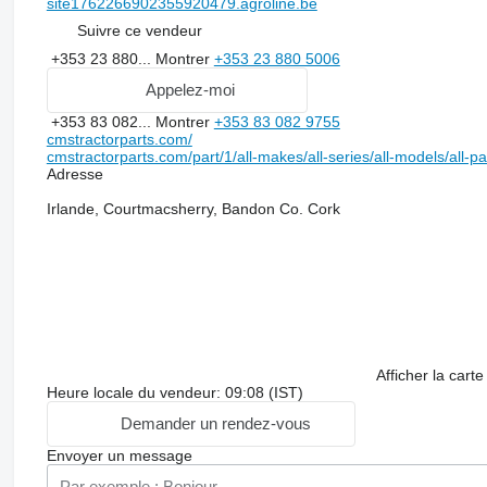
site1762266902355920479.agroline.be
Suivre ce vendeur
+353 23 880...
Montrer
+353 23 880 5006
Appelez-moi
+353 83 082...
Montrer
+353 83 082 9755
cmstractorparts.com/
cmstractorparts.com/part/1/all-makes/all-series/all-models/all-p
Adresse
Irlande, Courtmacsherry, Bandon Co. Cork
Afficher la carte
Heure locale du vendeur: 09:08 (IST)
Demander un rendez-vous
Envoyer un message