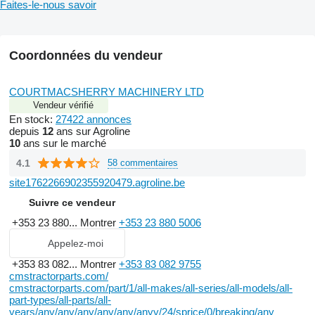
Faites-le-nous savoir
Coordonnées du vendeur
COURTMACSHERRY MACHINERY LTD
Vendeur vérifié
En stock:
27422 annonces
depuis
12
ans sur Agroline
10
ans sur le marché
4.1
58 commentaires
site1762266902355920479.agroline.be
Suivre ce vendeur
+353 23 880...
Montrer
+353 23 880 5006
Appelez-moi
+353 83 082...
Montrer
+353 83 082 9755
cmstractorparts.com/
cmstractorparts.com/part/1/all-makes/all-series/all-models/all-
part-types/all-parts/all-
years/any/any/any/any/any/anyy/24/sprice/0/breaking/any