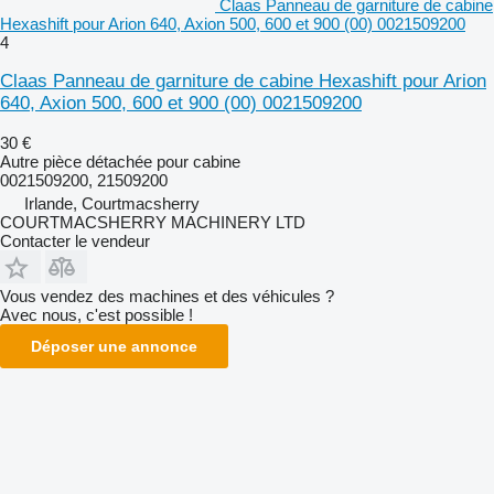
Claas Panneau de garniture de cabine
Hexashift pour Arion 640, Axion 500, 600 et 900 (00) 0021509200
4
Claas Panneau de garniture de cabine Hexashift pour Arion
640, Axion 500, 600 et 900 (00) 0021509200
30 €
Autre pièce détachée pour cabine
0021509200, 21509200
Irlande, Courtmacsherry
COURTMACSHERRY MACHINERY LTD
Contacter le vendeur
Vous vendez des machines et des véhicules ?
Avec nous, c'est possible !
Déposer une annonce