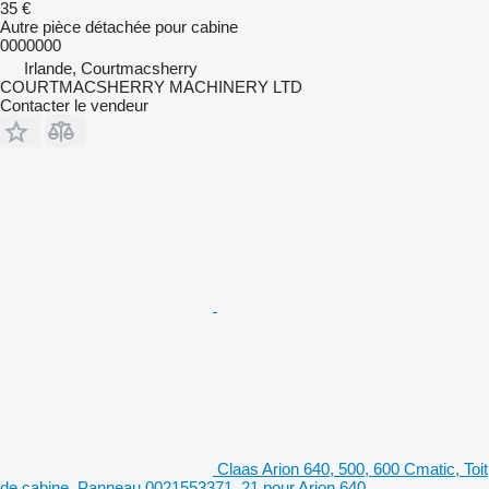
35 €
Autre pièce détachée pour cabine
0000000
Irlande, Courtmacsherry
COURTMACSHERRY MACHINERY LTD
Contacter le vendeur
Claas Arion 640, 500, 600 Cmatic, Toit
de cabine, Panneau 0021553371, 21 pour Arion 640