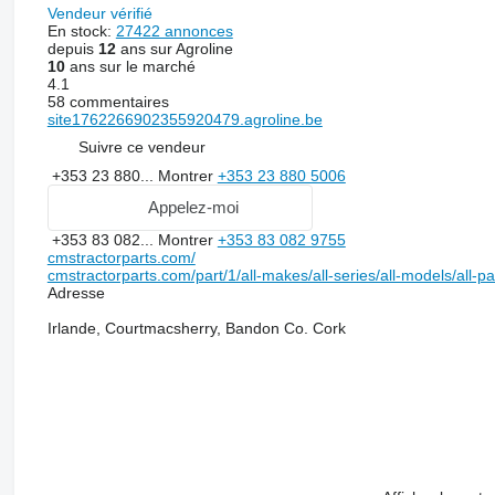
Vendeur vérifié
En stock:
27422 annonces
depuis
12
ans sur Agroline
10
ans sur le marché
4.1
58 commentaires
site1762266902355920479.agroline.be
Suivre ce vendeur
+353 23 880...
Montrer
+353 23 880 5006
Appelez-moi
+353 83 082...
Montrer
+353 83 082 9755
cmstractorparts.com/
cmstractorparts.com/part/1/all-makes/all-series/all-models/all-p
Adresse
Irlande, Courtmacsherry, Bandon Co. Cork