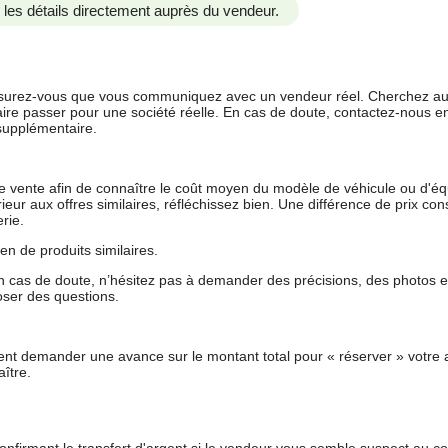
us les détails directement auprès du vendeur.
 assurez-vous que vous communiquez avec un vendeur réel. Cherchez au
aire passer pour une société réelle. En cas de doute, contactez-nous en 
supplémentaire.
 de vente afin de connaître le coût moyen du modèle de véhicule ou d'
férieur aux offres similaires, réfléchissez bien. Une différence de prix co
rie.
en de produits similaires.
 cas de doute, n’hésitez pas à demander des précisions, des photos 
oser des questions.
nt demander une avance sur le montant total pour « réserver » votre a
ître.
nfirmant le transfert d'argent si le vendeur vous semble suspect au c