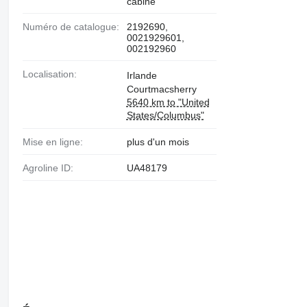
cabine
Numéro de catalogue:
2192690,
0021929601,
002192960
Localisation:
Irlande
Courtmacsherry
5640 km to "United
States/Columbus"
Mise en ligne:
plus d'un mois
Agroline ID:
UA48179