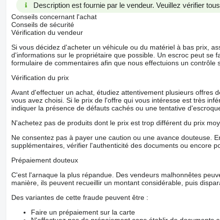
Description est fournie par le vendeur. Veuillez vérifier to
Conseils concernant l'achat
Conseils de sécurité
Vérification du vendeur
Si vous décidez d'acheter un véhicule ou du matériel à bas prix,
d'informations sur le propriétaire que possible. Un escroc peut se f
formulaire de commentaires afin que nous effectuions un contrôle 
Vérification du prix
Avant d'effectuer un achat, étudiez attentivement plusieurs offres
vous avez choisi. Si le prix de l'offre qui vous intéresse est très in
indiquer la présence de défauts cachés ou une tentative d'escroque
N'achetez pas de produits dont le prix est trop différent du prix moy
Ne consentez pas à payer une caution ou une avance douteuse. En
supplémentaires, vérifier l'authenticité des documents ou encore p
Prépaiement douteux
C'est l'arnaque la plus répandue. Des vendeurs malhonnêtes peuve
manière, ils peuvent recueillir un montant considérable, puis dispara
Des variantes de cette fraude peuvent être :
Faire un prépaiement sur la carte
N'effectuez pas de prépaiement sans établir de documents co