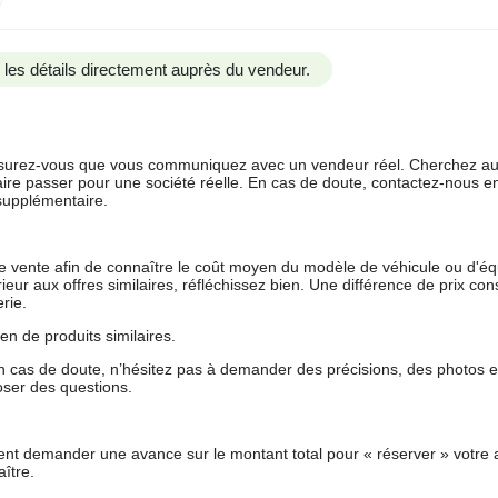
us les détails directement auprès du vendeur.
 assurez-vous que vous communiquez avec un vendeur réel. Cherchez au
aire passer pour une société réelle. En cas de doute, contactez-nous en 
supplémentaire.
 de vente afin de connaître le coût moyen du modèle de véhicule ou d'
férieur aux offres similaires, réfléchissez bien. Une différence de prix co
rie.
en de produits similaires.
 cas de doute, n’hésitez pas à demander des précisions, des photos 
oser des questions.
nt demander une avance sur le montant total pour « réserver » votre a
ître.