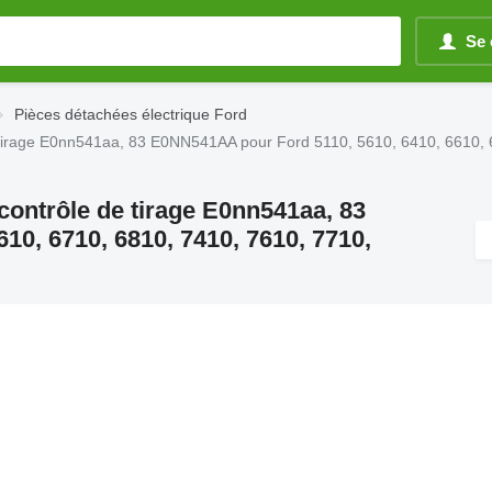
Se 
Pièces détachées électrique Ford
de tirage E0nn541aa, 83 E0NN541AA pour Ford 5110, 5610, 6410, 6610,
 contrôle de tirage E0nn541aa, 83
0, 6710, 6810, 7410, 7610, 7710,