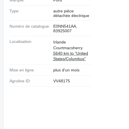
Marque:
Ford
Type:
autre pièce
détachée électrique
Numéro de catalogue:
E0NN541AA,
83925007
Localisation:
Irlande
Courtmacsherry
5640 km to "United
States/Columbus"
Mise en ligne:
plus d'un mois
Agroline ID:
VV48175