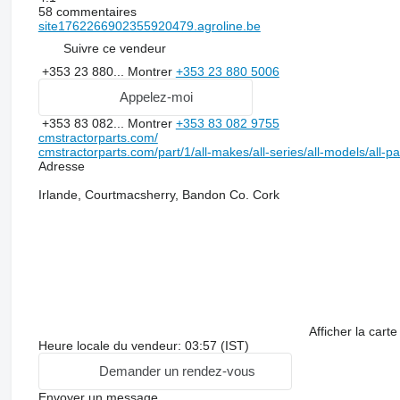
58 commentaires
site1762266902355920479.agroline.be
Suivre ce vendeur
+353 23 880...
Montrer
+353 23 880 5006
Appelez-moi
+353 83 082...
Montrer
+353 83 082 9755
cmstractorparts.com/
cmstractorparts.com/part/1/all-makes/all-series/all-models/all-p
Adresse
Irlande, Courtmacsherry, Bandon Co. Cork
Afficher la carte
Heure locale du vendeur: 03:57 (IST)
Demander un rendez-vous
Envoyer un message