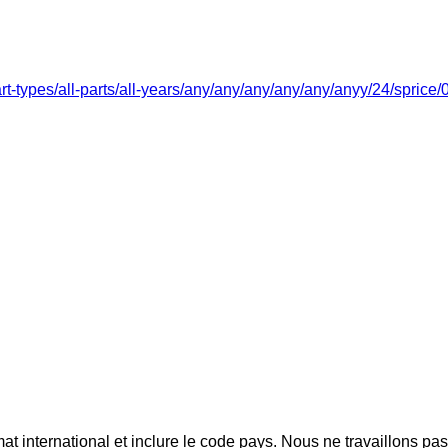
art-types/all-parts/all-years/any/any/any/any/any/anyy/24/sprice
mat international et inclure le code pays.
Nous ne travaillons pa