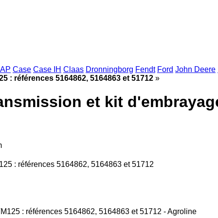
AP
Case
Case IH
Claas
Dronningborg
Fendt
Ford
John Deere
25 : références 5164862, 5164863 et 51712
»
ansmission et kit d'embrayag
m
125 : références 5164862, 5164863 et 51712