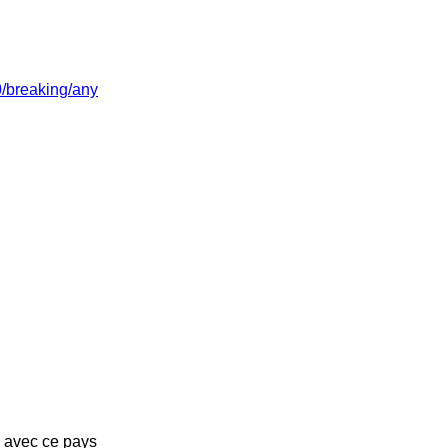
/0/breaking/any
s avec ce pays