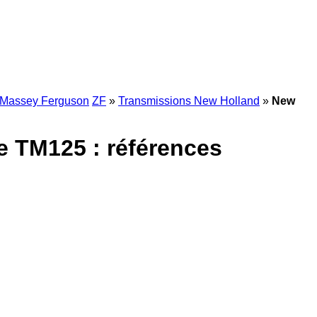
Massey Ferguson
ZF
»
Transmissions New Holland
»
New
e TM125 : références