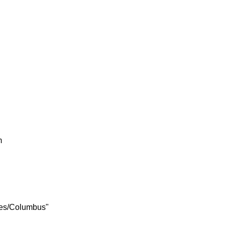
m
tes/Columbus"