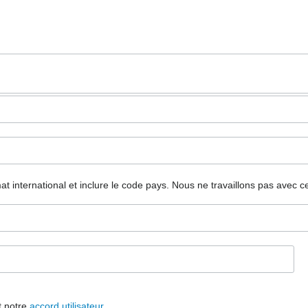
mat international et inclure le code pays.
Nous ne travaillons pas avec c
t notre
accord utilisateur
.