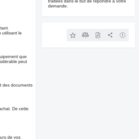
traitées dans le but de répondre à votre
demande.
tant
utilisant le
équipement que
nsidérable peut
et des documents
chat. De cette
ours de vos