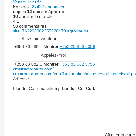
Vendeur vérifié
En stock:
27422 annonces
depuis
12
ans sur Agroline
10
ans sur le marché
4.1
58 commentaires
site1762266902355920479.agroline.be
Suivre ce vendeur
+353 23 880...
Montrer
+353 23 880 5006
Appelez-moi
+353 83 082...
Montrer
+353 83 082 9755
cmstractorparts.com/
cmstractorparts.com/part/1/all-makes/all-series/all-models/all-p
Adresse
Irlande, Courtmacsherry, Bandon Co. Cork
Afficher la carte