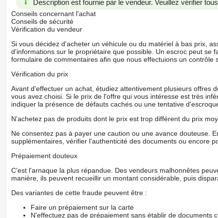
Description est fournie par le vendeur. Veuillez vérifier to
Conseils concernant l'achat
Conseils de sécurité
Vérification du vendeur
Si vous décidez d'acheter un véhicule ou du matériel à bas prix,
d'informations sur le propriétaire que possible. Un escroc peut se f
formulaire de commentaires afin que nous effectuions un contrôle 
Vérification du prix
Avant d'effectuer un achat, étudiez attentivement plusieurs offres
vous avez choisi. Si le prix de l'offre qui vous intéresse est très in
indiquer la présence de défauts cachés ou une tentative d'escroque
N'achetez pas de produits dont le prix est trop différent du prix moy
Ne consentez pas à payer une caution ou une avance douteuse. En
supplémentaires, vérifier l'authenticité des documents ou encore p
Prépaiement douteux
C'est l'arnaque la plus répandue. Des vendeurs malhonnêtes peuve
manière, ils peuvent recueillir un montant considérable, puis dispara
Des variantes de cette fraude peuvent être :
Faire un prépaiement sur la carte
N'effectuez pas de prépaiement sans établir de documents co