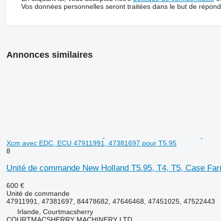
Vos données personnelles seront traitées dans le but de répon
Annonces similaires
Xcm avec EDC, ECU 47911991, 47381697 pour T5.95
8
Unité de commande New Holland T5.95, T4, T5, Case Fa
600 €
Unité de commande
47911991, 47381697, 84478682, 47646468, 47451025, 47522443
Irlande, Courtmacsherry
COURTMACSHERRY MACHINERY LTD