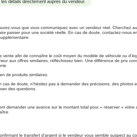
us les détails directement auprès du vendeur.
 assurez-vous que vous communiquez avec un vendeur réel. Cherchez au
aire passer pour une société réelle. En cas de doute, contactez-nous en 
supplémentaire.
 de vente afin de connaître le coût moyen du modèle de véhicule ou d'
férieur aux offres similaires, réfléchissez bien. Une différence de prix co
rie.
en de produits similaires.
 cas de doute, n’hésitez pas à demander des précisions, des photos 
oser des questions.
nt demander une avance sur le montant total pour « réserver » votre a
ître.
nfirmant le transfert d'argent si le vendeur vous semble suspect au c