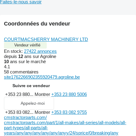
Faites-le-nous savoir
Coordonnées du vendeur
COURTMACSHERRY MACHINERY LTD
Vendeur vérifié
En stock:
27422 annonces
depuis
12
ans sur Agroline
10
ans sur le marché
4.1
58 commentaires
site1762266902355920479.agroline.be
Suivre ce vendeur
+353 23 880...
Montrer
+353 23 880 5006
Appelez-moi
+353 83 082...
Montrer
+353 83 082 9755
cmstractorparts.com/
cmstractorparts.com/part/1/all-makes/all-series/all-models/all-
part-types/all-parts/all-
years/any/any/any/any/any/anyy/24/sprice/0/breaking/any