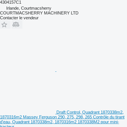
4304157C1
Irlande, Courtmacsherry
COURTMACSHERRY MACHINERY LTD
Contacter le vendeur
Draft Control, Quadrant 1870338m2,
1870316m2 Massey Ferguson 290, 275, 298, 265 Contrôle du tirant
d'eau, Quadrant 1870338m2, 1870316m2 1870338M2 pour mini-
tracteur