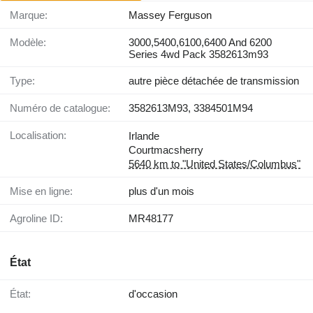
Marque:
Massey Ferguson
Modèle:
3000,5400,6100,6400 And 6200
Series 4wd Pack 3582613m93
Type:
autre pièce détachée de transmission
Numéro de catalogue:
3582613M93, 3384501M94
Localisation:
Irlande
Courtmacsherry
5640 km to "United States/Columbus"
Mise en ligne:
plus d'un mois
Agroline ID:
MR48177
État
État:
d'occasion