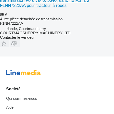
transmission Ford 7840, 5640, 8240 40 F1nn72
F1NN7222AA pour tracteur à roues
85 €
Autre pièce détachée de transmission
F1NN7222AA
Irlande, Courtmacsherry
COURTMACSHERRY MACHINERY LTD
Contacter le vendeur
Société
Qui sommes-nous
Aide