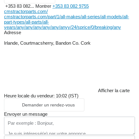
+353 83 082...
Montrer
+353 83 082 9755
cmstractorparts.com/
cmstractorparts.com/part/1/all-makes/all-series/all-models/all-
part-types/all-parts/all-
years/any/any/any/any/any/anyy/24/sprice/0/breaking/any
Adresse
Irlande, Courtmacsherry, Bandon Co. Cork
Afficher la carte
Heure locale du vendeur: 10:02 (IST)
Demander un rendez-vous
Envoyer un message