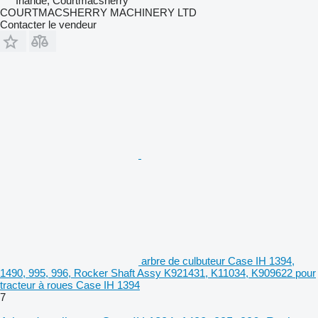
Irlande, Courtmacsherry
COURTMACSHERRY MACHINERY LTD
Contacter le vendeur
arbre de culbuteur Case IH 1394,
1490, 995, 996, Rocker Shaft Assy K921431, K11034, K909622 pour
tracteur à roues Case IH 1394
7