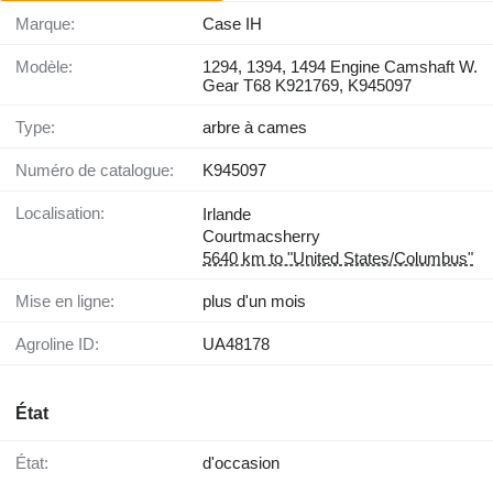
Marque:
Case IH
Modèle:
1294, 1394, 1494 Engine Camshaft W.
Gear T68 K921769, K945097
Type:
arbre à cames
Numéro de catalogue:
K945097
Localisation:
Irlande
Courtmacsherry
5640 km to "United States/Columbus"
Mise en ligne:
plus d'un mois
Agroline ID:
UA48178
État
État:
d'occasion