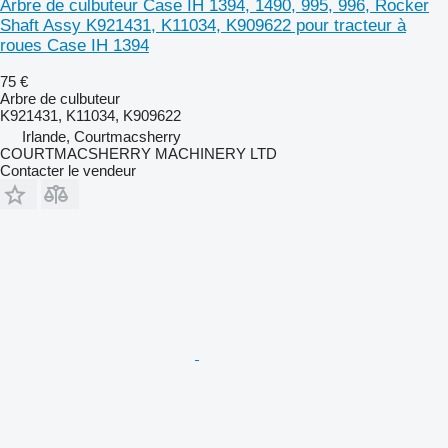
Arbre de culbuteur Case IH 1394, 1490, 995, 996, Rocker
Shaft Assy K921431, K11034, K909622 pour tracteur à
roues Case IH 1394
75 €
Arbre de culbuteur
K921431, K11034, K909622
Irlande, Courtmacsherry
COURTMACSHERRY MACHINERY LTD
Contacter le vendeur