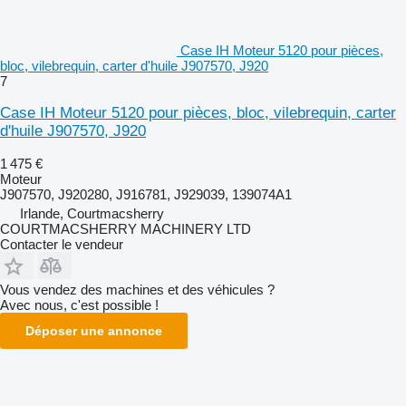
Case IH Moteur 5120 pour pièces,
bloc, vilebrequin, carter d'huile J907570, J920
7
Case IH Moteur 5120 pour pièces, bloc, vilebrequin, carter
d'huile J907570, J920
1 475 €
Moteur
J907570, J920280, J916781, J929039, 139074A1
Irlande, Courtmacsherry
COURTMACSHERRY MACHINERY LTD
Contacter le vendeur
Vous vendez des machines et des véhicules ?
Avec nous, c'est possible !
Déposer une annonce