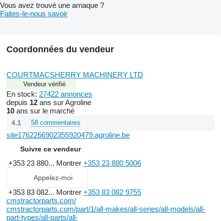
Vous avez trouvé une arnaque ?
Faites-le-nous savoir
Coordonnées du vendeur
COURTMACSHERRY MACHINERY LTD
Vendeur vérifié
En stock:
27422 annonces
depuis
12
ans sur Agroline
10
ans sur le marché
4.1
58 commentaires
site1762266902355920479.agroline.be
Suivre ce vendeur
+353 23 880...
Montrer
+353 23 880 5006
Appelez-moi
+353 83 082...
Montrer
+353 83 082 9755
cmstractorparts.com/
cmstractorparts.com/part/1/all-makes/all-series/all-models/all-
part-types/all-parts/all-