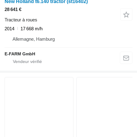
New Holland t6.140 tractor (st16402)
28 641 €
Tracteur à roues
2014
17 668 m/h
Allemagne, Hamburg
E-FARM GmbH