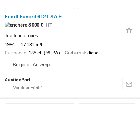
Fendt Favorit 612 LSA E
8 000 €
HT
Tracteur à roues
1984
17 131 m/h
Puissance
135 ch (99 kW)
Carburant
diesel
Belgique, Antwerp
AuctionPort