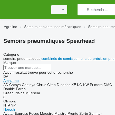
Agroline
Semoirs et planteuses mécaniques
Semoirs pneuma
Semoirs pneumatiques Spearhead
Catégorie
semoirs pneumatiques
combinés de semis
semoirs de précision pn
Marque
Aucun résultat trouvé pour cette recherche
DA
Amazone
AD
Cataya
Centaya
Cirrus
Citan
D-series
KE
KG
KW
Primera DMC
Double
Fargo
Green Plains
Multisem
8
Olimpia
NTA
YP
Horsch
Avatar
Express
Focus
Maestro
Maistro
Pronto
Serto
Sprinter