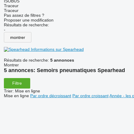
ISOBUS
Traceur
Traceur
Pas assez de filtres ?
Proposer une modification
Résultats de recherche:
-
montrer
Informations sur Spearhead
Résultats de recherche:
5 annonces
Montrer
5 annonces:
Semoirs pneumatiques Spearhead
Filtre
Trier
:
Mise en ligne
Mise en ligne
Par ordre décroissant
Par ordre croissant
Année - les 