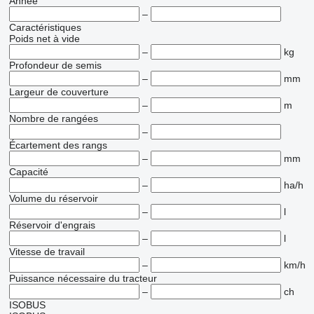
Année
–
Caractéristiques
Poids net à vide
–
kg
Profondeur de semis
–
mm
Largeur de couverture
–
m
Nombre de rangées
–
Écartement des rangs
–
mm
Capacité
–
ha/h
Volume du réservoir
–
l
Réservoir d'engrais
–
l
Vitesse de travail
–
km/h
Puissance nécessaire du tracteur
–
ch
ISOBUS