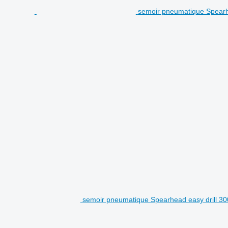
semoir pneumatique Spearh
semoir pneumatique Spearhead easy drill 30