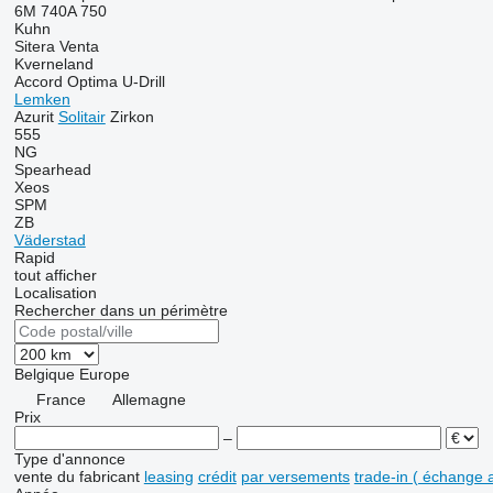
6M
740A
750
Kuhn
Sitera
Venta
Kverneland
Accord
Optima
U-Drill
Lemken
Azurit
Solitair
Zirkon
555
NG
Spearhead
Xeos
SPM
ZB
Väderstad
Rapid
tout afficher
Localisation
Rechercher dans un périmètre
Belgique
Europe
France
Allemagne
Prix
–
Type d'annonce
vente
du fabricant
leasing
crédit
par versements
trade-in ( échange 