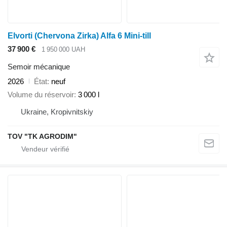
Elvorti (Chervona Zirka) Alfa 6 Mini-till
37 900 €
1 950 000 UAH
Semoir mécanique
2026
État
neuf
Volume du réservoir
3 000 l
Ukraine, Kropivnitskiy
TOV "TK AGRODIM"