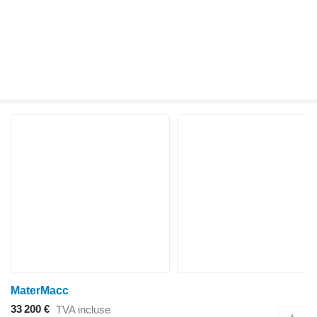
MaterMacc
33 200 €
TVA incluse