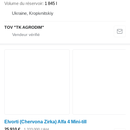
Volume du réservoir
1 845 l
Ukraine, Kropivnitskiy
TOV "TK AGRODIM"
Elvorti (Chervona Zirka) Alfa 4 Mini-till
25 910 €
1 333 000 UAH