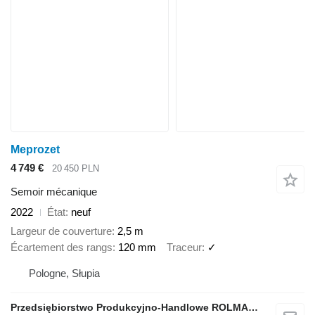
Meprozet
4 749 €
20 450 PLN
Semoir mécanique
2022
État
neuf
Largeur de couverture
2,5 m
Écartement des rangs
120 mm
Traceur
✓
Pologne, Słupia
Przedsiębiorstwo Produkcyjno-Handlowe ROLMAPOL Marcin Dziekan