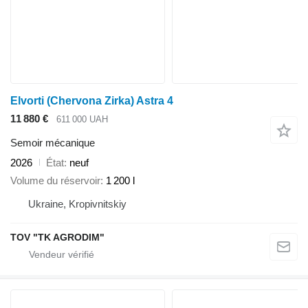
Elvorti (Chervona Zirka) Astra 4
11 880 €
611 000 UAH
Semoir mécanique
2026
État
neuf
Volume du réservoir
1 200 l
Ukraine, Kropivnitskiy
TOV "TK AGRODIM"