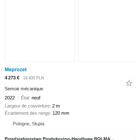
Meprozet
4 273 €
18 400 PLN
Semoir mécanique
2022
État
neuf
Largeur de couverture
2 m
Écartement des rangs
120 mm
Pologne, Słupia
Przedsiębiorstwo Produkcyjno-Handlowe ROLMAPOL Marcin Dziekan