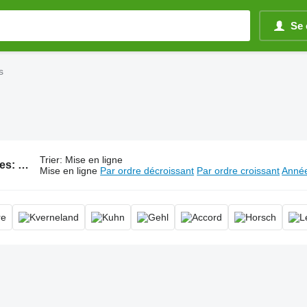
Se 
s
Trier
:
Mise en ligne
227 annonces:
Semoirs manuels, semoir à main, semoir maraîcher manuel,
Mise en ligne
Par ordre décroissant
Par ordre croissant
Année