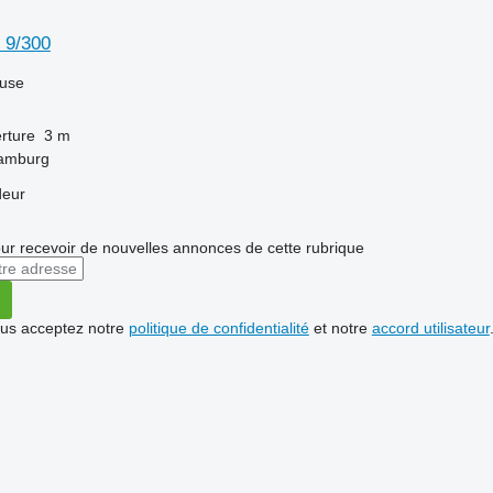
 9/300
luse
rture
3 m
Hamburg
deur
r recevoir de nouvelles annonces de cette rubrique
vous acceptez notre
politique de confidentialité
et notre
accord utilisateur