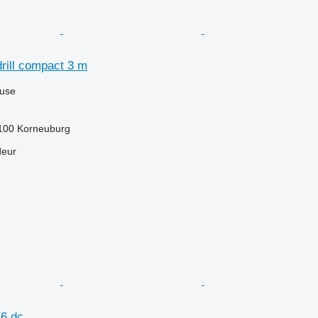
rill compact 3 m
luse
2100 Korneuburg
deur
 6 dc