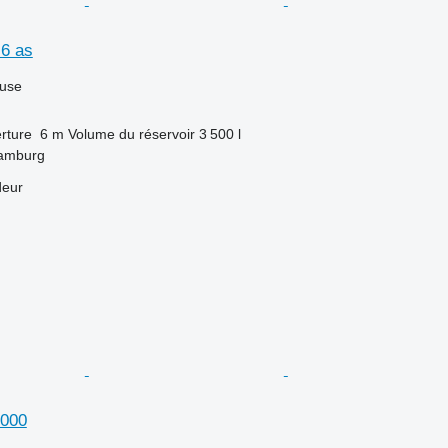
 6 as
luse
rture
6 m
Volume du réservoir
3 500 l
Hamburg
deur
6000