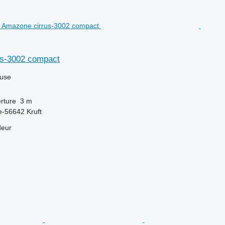
us-3002 compact
luse
rture
3 m
e-56642 Kruft
deur