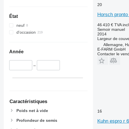
20
Horsch pronto
État
46 410 €
TVA inc
neuf
Semoir manuel
d'occasion
2014
Largeur de couve
Allemagne, 
E-FARM GmbH
Année
Contacter le ven
–
Caractéristiques
Poids net à vide
16
Profondeur de semis
Kuhn espro r 