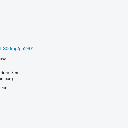
d1300mp/ph2301
luse
rture
3 m
Hamburg
deur