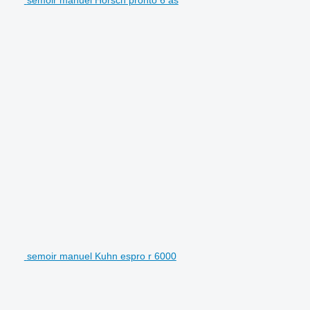
semoir manuel Horsch pronto 6 as
semoir manuel Kuhn espro r 6000