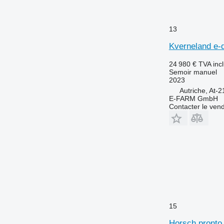
13
Kverneland e-d
24 980 €
TVA inc
Semoir manuel
2023
Autriche, At-
E-FARM GmbH
Contacter le ven
15
Horsch pronto