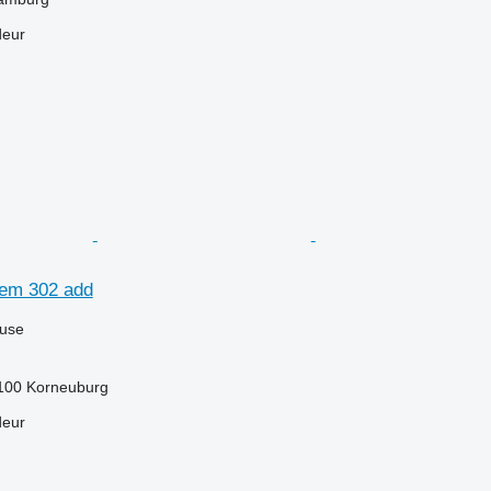
deur
sem 302 add
luse
2100 Korneuburg
deur