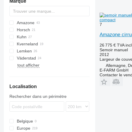
Marque
compact
Amazone
DA
7
Horsch
AD
Ferti-Box FB
Falcon
Amazone cirr
Kuhn
Cataya
Avatar
740A
Kverneland
Centaya
Express
Espro
26 775 €
TVA inc
Semoir manuel
Lemken
Cirrus
Maestro
HR
Accord
Ultima
2012
Väderstad
Citan
Pronto
HRB
Optima
Compact-Solitair
DC
NG
NS
Aerosem
POLONEZ
DZ
Largeur de couve
tout afficher
Condor
Serto
Maxima
U-Drill
Heliodor
DM
Lion
Rapid
Allemagne, D
E-FARM GmbH
D-series
Sprinter
Premia
Rubin
Terrasem
Spirit
Contacter le ven
ED
Versa
Sitera
Saphir
Vitasem
Tempo
Localisation
KE
Venta
Solitair
KG
Zirkon
Rechercher dans un périmètre
Precea
Primera DMC
Belgique
Europe