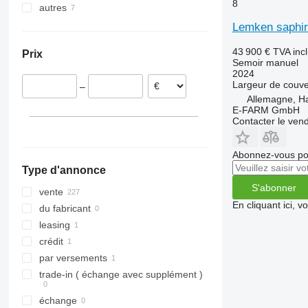
8
autres
Allemagne
Autriche
Pérou
Lemken saphir
France
Colombie
43 900 €
TVA inc
Prix
Pays-Bas
Semoir manuel
Danemark
2024
Largeur de couve
–
Hongrie
Allemagne, 
Pologne
E-FARM GmbH
Contacter le ven
Abonnez-vous pou
Type d'annonce
S'abonner
vente
En cliquant ici, 
du fabricant
leasing
crédit
par versements
trade-in ( échange avec supplément )
échange