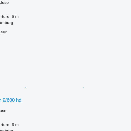
cluse
rture
6 m
Hamburg
deur
r 9/600 hd
luse
rture
6 m
Hamburg