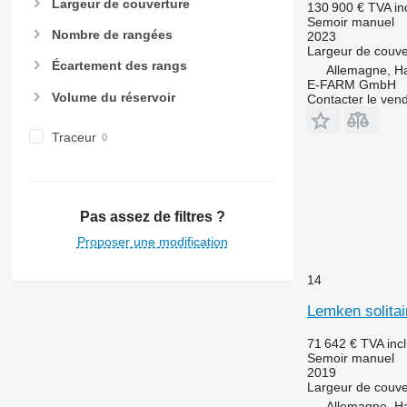
Largeur de couverture
130 900 €
TVA in
Semoir manuel
Nombre de rangées
2023
Largeur de couve
Écartement des rangs
Allemagne, 
E-FARM GmbH
Volume du réservoir
Contacter le ven
Traceur
Pas assez de filtres ?
Proposer une modification
14
Lemken solitai
71 642 €
TVA inc
Semoir manuel
2019
Largeur de couve
Allemagne, 