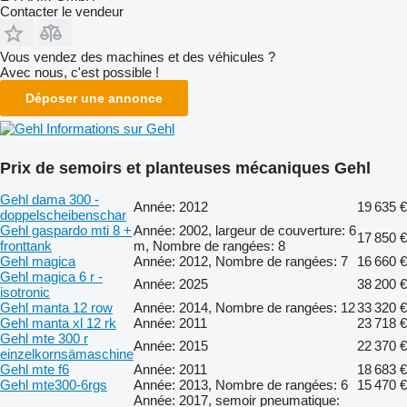
Contacter le vendeur
Vous vendez des machines et des véhicules ?
Avec nous, c'est possible !
Déposer une annonce
Informations sur Gehl
Prix de semoirs et planteuses mécaniques Gehl
Gehl dama 300 -
Année: 2012
19 635 €
doppelscheibenschar
Gehl gaspardo mti 8 +
Année: 2002, largeur de couverture: 6
17 850 €
fronttank
m, Nombre de rangées: 8
Gehl magica
Année: 2012, Nombre de rangées: 7
16 660 €
Gehl magica 6 r -
Année: 2025
38 200 €
isotronic
Gehl manta 12 row
Année: 2014, Nombre de rangées: 12
33 320 €
Gehl manta xl 12 rk
Année: 2011
23 718 €
Gehl mte 300 r
Année: 2015
22 370 €
einzelkornsämaschine
Gehl mte f6
Année: 2011
18 683 €
Gehl mte300-6rgs
Année: 2013, Nombre de rangées: 6
15 470 €
Année: 2017, semoir pneumatique: