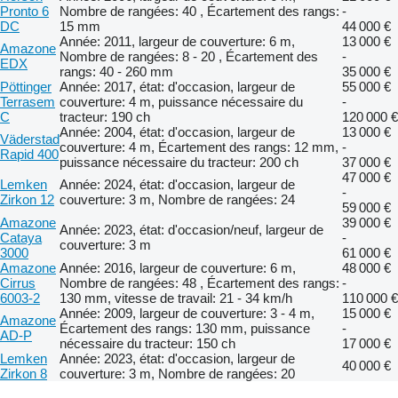
Pronto 6
Nombre de rangées: 40 , Écartement des rangs:
-
DC
15 mm
44 000 €
Année: 2011, largeur de couverture: 6 m,
13 000 €
Amazone
Nombre de rangées: 8 - 20 , Écartement des
-
EDX
rangs: 40 - 260 mm
35 000 €
Pöttinger
Année: 2017, état: d'occasion, largeur de
55 000 €
Terrasem
couverture: 4 m, puissance nécessaire du
-
C
tracteur: 190 ch
120 000 €
Année: 2004, état: d'occasion, largeur de
13 000 €
Väderstad
couverture: 4 m, Écartement des rangs: 12 mm,
-
Rapid 400
puissance nécessaire du tracteur: 200 ch
37 000 €
47 000 €
Lemken
Année: 2024, état: d'occasion, largeur de
-
Zirkon 12
couverture: 3 m, Nombre de rangées: 24
59 000 €
Amazone
39 000 €
Année: 2023, état: d'occasion/neuf, largeur de
Cataya
-
couverture: 3 m
3000
61 000 €
Amazone
Année: 2016, largeur de couverture: 6 m,
48 000 €
Cirrus
Nombre de rangées: 48 , Écartement des rangs:
-
6003-2
130 mm, vitesse de travail: 21 - 34 km/h
110 000 €
Année: 2009, largeur de couverture: 3 - 4 m,
15 000 €
Amazone
Écartement des rangs: 130 mm, puissance
-
AD-P
nécessaire du tracteur: 150 ch
17 000 €
Lemken
Année: 2023, état: d'occasion, largeur de
40 000 €
Zirkon 8
couverture: 3 m, Nombre de rangées: 20