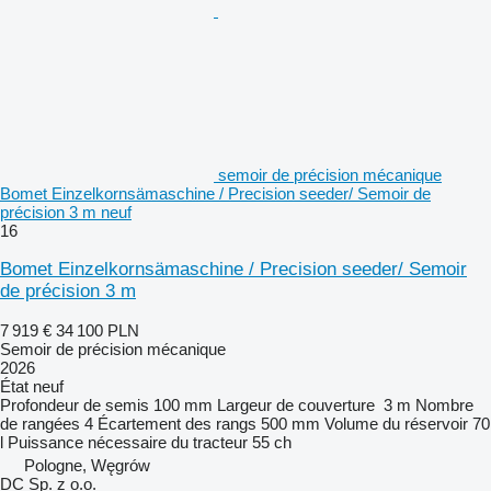
semoir de précision mécanique
Bomet Einzelkornsämaschine / Precision seeder/ Semoir de
précision 3 m neuf
16
Bomet Einzelkornsämaschine / Precision seeder/ Semoir
de précision 3 m
7 919 €
34 100 PLN
Semoir de précision mécanique
2026
État
neuf
Profondeur de semis
100 mm
Largeur de couverture
3 m
Nombre
de rangées
4
Écartement des rangs
500 mm
Volume du réservoir
70
l
Puissance nécessaire du tracteur
55 ch
Pologne, Węgrów
DC Sp. z o.o.