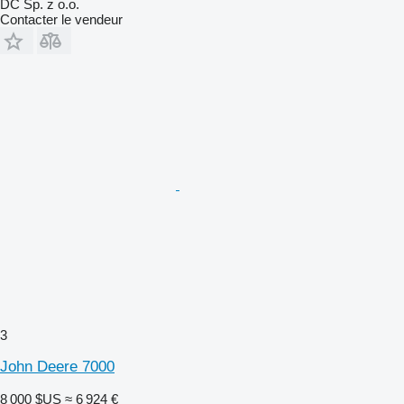
DC Sp. z o.o.
Contacter le vendeur
3
John Deere 7000
8 000 $US
≈ 6 924 €