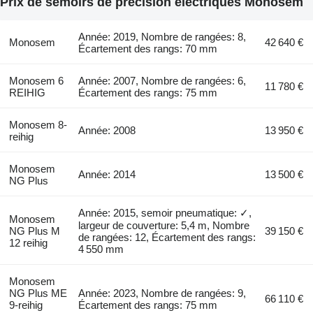
Prix de semoirs de précision électriques Monosem
Année: 2019, Nombre de rangées: 8,
Monosem
42 640 €
Écartement des rangs: 70 mm
Monosem 6
Année: 2007, Nombre de rangées: 6,
11 780 €
REIHIG
Écartement des rangs: 75 mm
Monosem 8-
Année: 2008
13 950 €
reihig
Monosem
Année: 2014
13 500 €
NG Plus
Année: 2015, semoir pneumatique: ✓,
Monosem
largeur de couverture: 5,4 m, Nombre
NG Plus M
39 150 €
de rangées: 12, Écartement des rangs:
12 reihig
4 550 mm
Monosem
NG Plus ME
Année: 2023, Nombre de rangées: 9,
66 110 €
9-reihig
Écartement des rangs: 75 mm