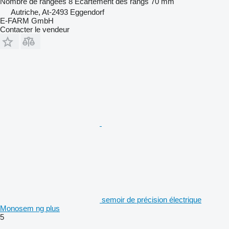
Nombre de rangées
8
Écartement des rangs
70 mm
Autriche, At-2493 Eggendorf
E-FARM GmbH
Contacter le vendeur
semoir de précision électrique
Monosem ng plus
5