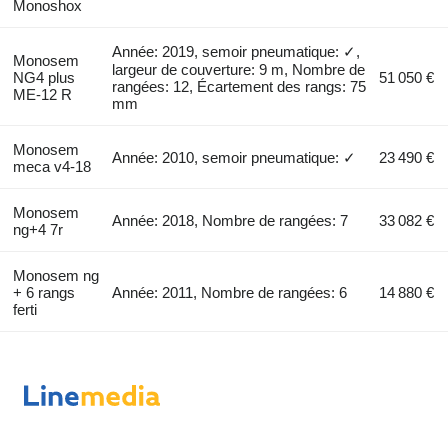
Monoshox
Année: 2019, semoir pneumatique: ✓,
Monosem
largeur de couverture: 9 m, Nombre de
NG4 plus
51 050 €
rangées: 12, Écartement des rangs: 75
ME-12 R
mm
Monosem
Année: 2010, semoir pneumatique: ✓
23 490 €
meca v4-18
Monosem
Année: 2018, Nombre de rangées: 7
33 082 €
ng+4 7r
Monosem ng
+ 6 rangs
Année: 2011, Nombre de rangées: 6
14 880 €
ferti