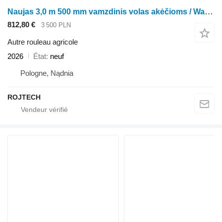
Naujas 3,0 m 500 mm vamzdinis volas akėčioms / Wał rurowy
812,80 €
3 500 PLN
Autre rouleau agricole
2026
État
neuf
Pologne, Nądnia
ROJTECH