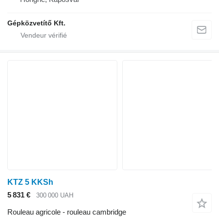
Gépközvetítő Kft.
KTZ 5 KKSh
5 831 €
300 000 UAH
Rouleau agricole - rouleau cambridge