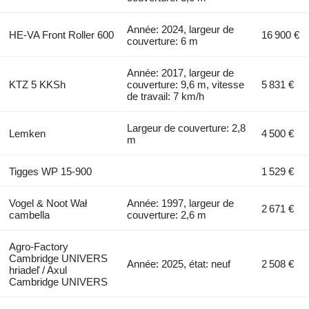
Année: 2024, largeur de
HE-VA Front Roller 600
16 900 €
couverture: 6 m
Année: 2017, largeur de
KTZ 5 KKSh
couverture: 9,6 m, vitesse
5 831 €
de travail: 7 km/h
Largeur de couverture: 2,8
Lemken
4 500 €
m
Tigges WP 15-900
1 529 €
Vogel & Noot Wał
Année: 1997, largeur de
2 671 €
cambella
couverture: 2,6 m
Agro-Factory
Cambridge UNIVERS
Année: 2025, état: neuf
2 508 €
hriadeľ / Axul
Cambridge UNIVERS