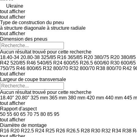
Ukraine
tout afficher
tout afficher
Type de construction du pneu
à structure diagonale
à structure radiale
tout afficher
Dimension des pneus
Aucun résultat trouvé pour cette recherche
18.40-34
20.80-38
325/85 R16
365/85 R20
380/75 R20
380/85
R42
520/85 R46
540/65 R24
600/55 R26.5
600/60 R30
600/65
750/75 R46
800/65 R32
800/70 R32
800/70 R38
800/70 R42
9
tout afficher
Largeur de coupe transversale
Aucun résultat trouvé pour cette recherche
18.40″
20.80″
325 mm
365 mm
380 mm
420 mm
440 mm
445 
tout afficher
Rapport d'aspect
50
55
60
65
70
75
80
85
95
tout afficher
Diamètre de montage
R16
R20
R22.5
R24
R25
R26
R26.5
R28
R30
R32
R34
R38
R
tout afficher