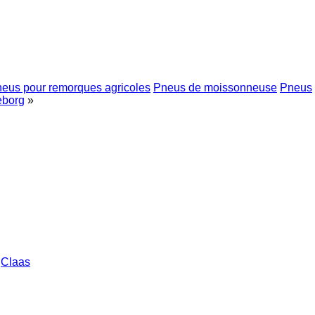
eus pour remorques agricoles
Pneus de moissonneuse
Pneus
eborg
»
Claas