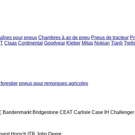
aînes pour pneus
Chambres à air de pneu
Pneus de tracteur
Pn
T
Claas
Continental
Goodyear
Kleber
Mitas
Nokian
Tianli
Trell
forestier
pneus pour remorques agricoles
T
Bandenmarkt
Bridgestone
CEAT
Carlisle
Case IH
Challenger
rvest
Horsch
ITR
John Deere