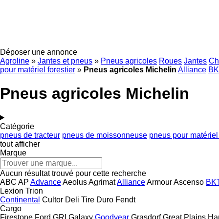
Déposer une annonce
Agroline
»
Jantes et pneus
»
Pneus agricoles
Roues
Jantes
Ch
pour matériel forestier
»
Pneus agricoles Michelin
Alliance
BK
Pneus agricoles Michelin
Catégorie
pneus de tracteur
pneus de moissonneuse
pneus pour matériel 
tout afficher
Marque
Aucun résultat trouvé pour cette recherche
ABC
AP
Advance
Aeolus
Agrimat
Alliance
Armour
Ascenso
BK
Lexion
Trion
Continental
Cultor
Deli Tire
Duro
Fendt
Cargo
Firestone
Ford
GRI
Galaxy
Goodyear
Grasdorf
Great Plains
Ha