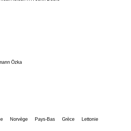
mann
Özka
ie
Norvège
Pays-Bas
Grèce
Lettonie