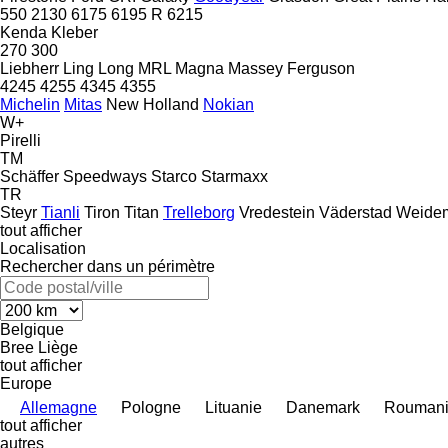
550
2130
6175
6195 R
6215
Kenda
Kleber
270
300
Liebherr
Ling Long
MRL
Magna
Massey Ferguson
4245
4255
4345
4355
Michelin
Mitas
New Holland
Nokian
W+
Pirelli
TM
Schäffer
Speedways
Starco
Starmaxx
TR
Steyr
Tianli
Tiron
Titan
Trelleborg
Vredestein
Väderstad
Weide
tout afficher
Localisation
Rechercher dans un périmètre
Belgique
Bree
Liège
tout afficher
Europe
Allemagne
Pologne
Lituanie
Danemark
Rouman
tout afficher
autres