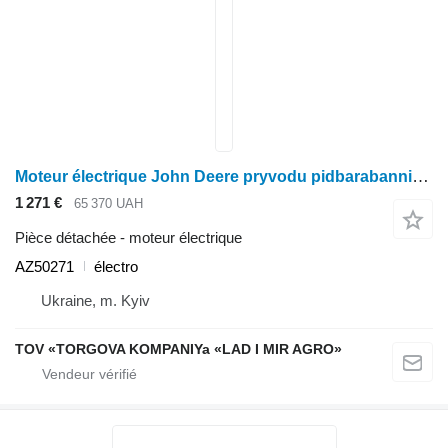
Moteur électrique John Deere pryvodu pidbarabannia AZ50271 pour moissonneuse-batteuse John Deere
1 271 €
65 370 UAH
Pièce détachée - moteur électrique
AZ50271
électro
Ukraine, m. Kyiv
TOV «TORGOVA KOMPANIYa «LAD I MIR AGRO»