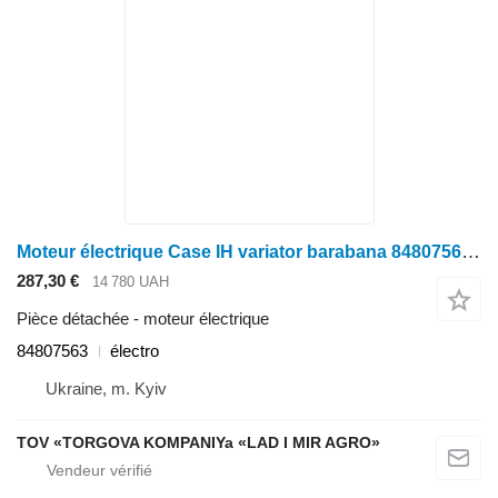
Moteur électrique Case IH variator barabana 84807563 pour moissonneuse-batteuse New Holland CX8080
287,30 €
14 780 UAH
Pièce détachée - moteur électrique
84807563
électro
Ukraine, m. Kyiv
TOV «TORGOVA KOMPANIYa «LAD I MIR AGRO»