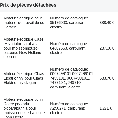
Prix de pièces détachées
Moteur électrique pour
Numéro de catalogue:
matériel de travail du sol
95196003, carburant:
338,40 €
Horsch
électro
Moteur électrique Case
IH variator barabana
Numéro de catalogue:
pour moissonneuse-
84807563, carburant:
287,30 €
batteuse New Holland
électro
CX8080
Numéro de catalogue:
Moteur électrique Claas
0007499101 0007499101,
Elektrichniy pour Claas
7499101, 000749910.1,
683,70 €
Elektrichniy dvigun
749910.1, 749910,
carburant: électro
Moteur électrique John
Deere pryvodu
Numéro de catalogue:
pidbarabannia pour
AZ50271, carburant:
1 271 €
moissonneuse-batteuse
électro
John Deere