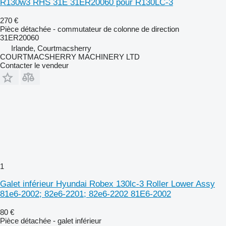
R130w3 RHS 31E 31ER20060 pour R130LC-3
270 €
Pièce détachée - commutateur de colonne de direction
31ER20060
Irlande, Courtmacsherry
COURTMACSHERRY MACHINERY LTD
Contacter le vendeur
1
Galet inférieur Hyundai Robex 130lc-3 Roller Lower Assy
81e6-2002; 82e6-2201; 82e6-2202 81E6-2002
80 €
Pièce détachée - galet inférieur