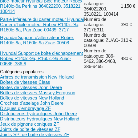
Bloc-moteur Hyundai Bloc moteur Robex
catalogue:
R140lc-9a Perkins 364022200, 3518221,
1 150 €
364022200,
100414
3518221, 100414
Partie inférieure du carter moteur Hyundai
Numéro de
Carter d'huile moteur Robex R140lc-9a,
catalogue:
390 €
R160lc-9a, Pan Zuac-00439, 3717
3717E311
Numéro de
Hyundai Support d'alternateur Robex
catalogue: ZUAC-
210 €
R140lc-9a, R160lc-9a Zuac-00508
00508
Numéro de
Hyundai Support de boîte d'échappement
catalogue: 386-
Robex R140lc-9a, R160lc-9a Zuac-
480 €
9462, 386-9463,
00686, 386-9
386-9465
Catégories populaires
Arbres de transmission New Holland
Boîtes de vitesses Claas
Boîtes de vitesses John Deere
Boîtes de vitesses Massey Ferguson
Boîtes de vitesses New Holland
Crochets d'attelage John Deere
Disques d'embrayage ZF
Distributeurs hydrauliques John Deere
Distributeurs hydrauliques New Holland
Jeux de pignons coniques ZF
Joints de boîte de vitesses ZF
Joints SPI de boîte de vitesses ZF