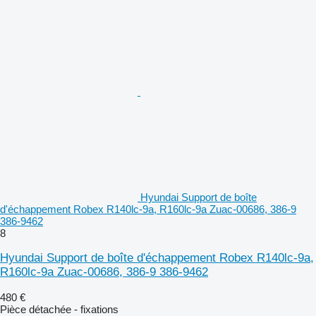
Hyundai Support de boîte
d'échappement Robex R140lc-9a, R160lc-9a Zuac-00686, 386-9
386-9462
8
Hyundai Support de boîte d'échappement Robex R140lc-9a,
R160lc-9a Zuac-00686, 386-9 386-9462
480 €
Pièce détachée - fixations