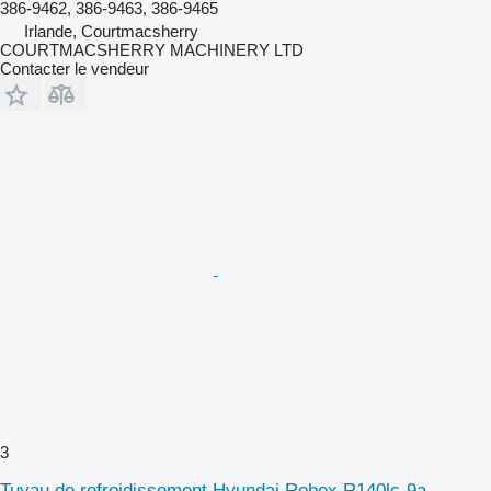
386-9462, 386-9463, 386-9465
Irlande, Courtmacsherry
COURTMACSHERRY MACHINERY LTD
Contacter le vendeur
3
Tuyau de refroidissement Hyundai Robex R140lc-9a,