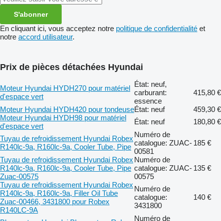
S'abonner
En cliquant ici, vous acceptez notre
politique de confidentialité
et
notre
accord utilisateur
.
Prix de pièces détachées Hyundai
État: neuf,
Moteur Hyundai HYDH270 pour matériel
carburant:
415,80 €
d'espace vert
essence
Moteur Hyundai HYDH420 pour tondeuse
État: neuf
459,30 €
Moteur Hyundai HYDH98 pour matériel
État: neuf
180,80 €
d'espace vert
Numéro de
Tuyau de refroidissement Hyundai Robex
catalogue: ZUAC-
185 €
R140lc-9a, R160lc-9a, Cooler Tube, Pipe
00581
Tuyau de refroidissement Hyundai Robex
Numéro de
R140lc-9a, R160lc-9a, Cooler Tube, Pipe
catalogue: ZUAC-
135 €
Zuac-00575
00575
Tuyau de refroidissement Hyundai Robex
Numéro de
R140lc-9a, R160lc-9a, Filler Oil Tube
catalogue:
140 €
Zuac-00466, 3431800 pour Robex
3431800
R140LC-9A
Numéro de