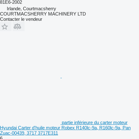
81E6-2002
Irlande, Courtmacsherry
COURTMACSHERRY MACHINERY LTD
Contacter le vendeur
partie inférieure du carter moteur
Hyundai Carter d'huile moteur Robex R140lc-9a, R160lc-9a, Pan
Zuac-00439, 3717 3717E311
6