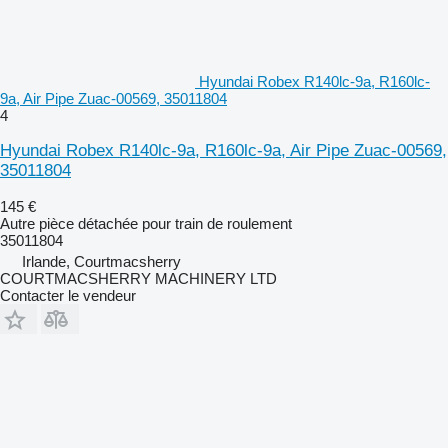
Hyundai Robex R140lc-9a, R160lc-
9a, Air Pipe Zuac-00569, 35011804
4
Hyundai Robex R140lc-9a, R160lc-9a, Air Pipe Zuac-00569,
35011804
145 €
Autre pièce détachée pour train de roulement
35011804
Irlande, Courtmacsherry
COURTMACSHERRY MACHINERY LTD
Contacter le vendeur