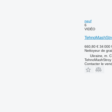
neuf
6
VIDÉO
TehnoMashStro
660,80 €
34 000
Nettoyeur de gra
Ukraine, m. C
TehnoMashStroy
Contacter le ven