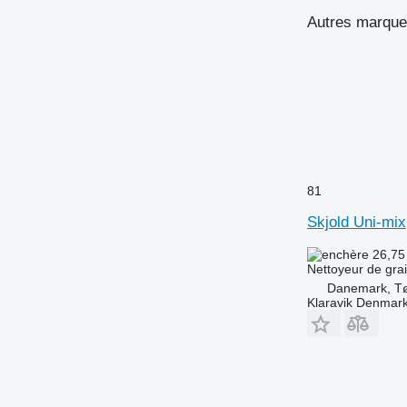
Autres marques
81
Skjold Uni-mix
26,75
Nettoyeur de gra
Danemark, Tø
Klaravik Denmar