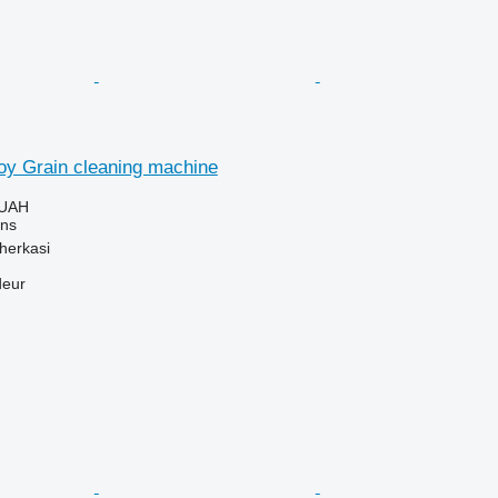
y Grain cleaning machine
 UAH
ins
herkasi
deur