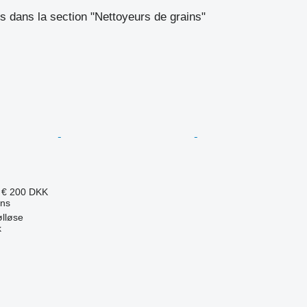
 dans la section "Nettoyeurs de grains"
 €
200 DKK
ins
lløse
k