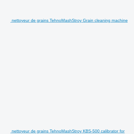
nettoyeur de grains TehnoMashStroy Grain cleaning machine
nettoyeur de grains TehnoMashStroy KBS-500 calibrator for