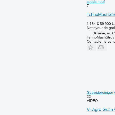
seeds neuf
7
TehnoMashStro
1 164 €
59 900 
Nettoyeur de gra
Ukraine, m. C
TehnoMashStroy
Contacter le ven
Getreidereiniger 
22
VIDÉO
Vi-Agro Grain 