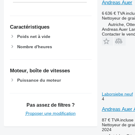
Andreas Auer
6 636 €
TVA incl
Nettoyeur de gra
Autriche, Ott
Caractéristiques
Andreas Auer La
Contacter le ven
Poids net à vide
Nombre d'heures
Moteur, boîte de vitesses
Puissance du moteur
Laborsiebe neuf
4
Pas assez de filtres ?
Andreas Auer
Proposer une modification
87 €
TVA incluse
Nettoyeur de gra
2024