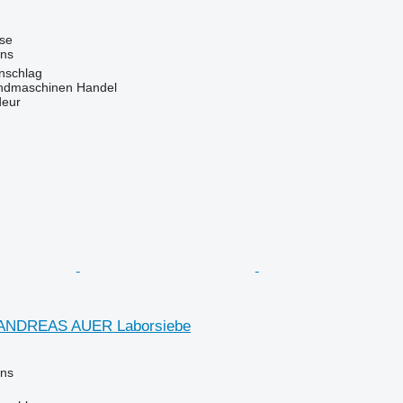
use
ins
enschlag
ndmaschinen Handel
deur
 ANDREAS AUER Laborsiebe
ins