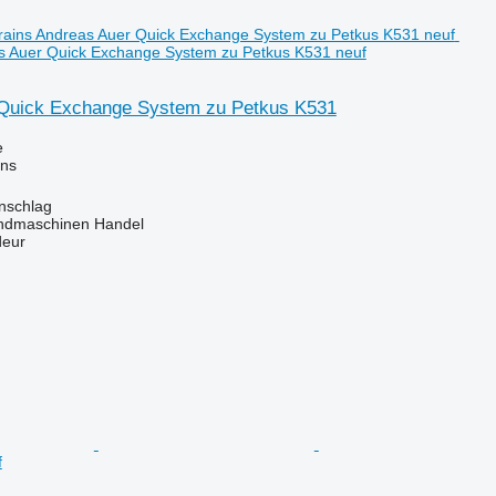
as Auer Quick Exchange System zu Petkus K531 neuf
Quick Exchange System zu Petkus K531
e
ins
enschlag
ndmaschinen Handel
deur
f