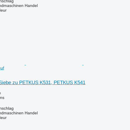
enschlag
ndmaschinen Handel
deur
uf
 Siebe zu PETKUS K531, PETKUS K541
e
ins
enschlag
ndmaschinen Handel
deur