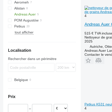
Aeromeh
Alistan
de grains Andre
Andreas Auer
4
POM Augustów
K series
Andreas Auer 
Petkus
tout afficher
K218
515 €
TVA inclus
Nettoyeur de gra
K527
2025
K531
Autriche, Ott
Localisation
K541
Andreas Auer La
Contacter le ven
K547
Rechercher dans un périmètre
K553
Belgique
Prix
Petkus K531 neu
4
–