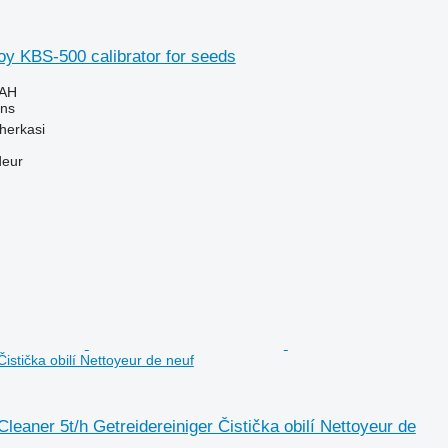
y KBS-500 calibrator for seeds
UAH
ins
herkasi
deur
Čistička obilí Nettoyeur de neuf
Cleaner 5t/h Getreidereiniger Čistička obilí Nettoyeur de