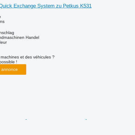
Quick Exchange System zu Petkus K531
e
ins
enschlag
ndmaschinen Handel
deur
machines et des véhicules ?
possible !
 annonce