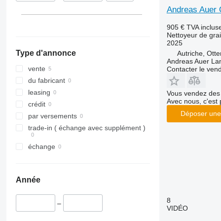
Andreas Auer 
905 €
TVA inclus
Nettoyeur de gra
2025
Type d'annonce
Autriche, Ott
Andreas Auer La
vente
Contacter le ven
du fabricant
leasing
Vous vendez des 
Avec nous, c'est 
crédit
Déposer une
par versements
trade-in ( échange avec supplément )
échange
Année
8
–
VIDÉO