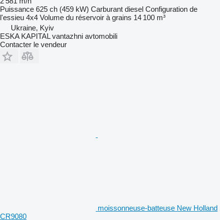
2 581 m/h
Puissance
625 ch (459 kW)
Carburant
diesel
Configuration de
l'essieu
4x4
Volume du réservoir à grains
14 100 m³
Ukraine, Kyiv
ESKA KAPITAL vantazhni avtomobili
Contacter le vendeur
moissonneuse-batteuse New Holland
CR9080