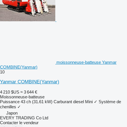
moissonneuse-batteuse Yanmar
COMBINE(Yanmar)
10
Yanmar COMBINE(Yanmar)
4 210 $US
≈ 3 644 €
Moissonneuse-batteuse
Puissance
43 ch (31.61 kW)
Carburant
diesel
Mini
✓
Système de
chenilles
✓
Japon
EVERY TRADING Co Ltd
Contacter le vendeur