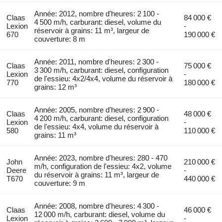
Année: 2012, nombre d'heures: 2 100 -
Claas
84 000 €
4 500 m/h, carburant: diesel, volume du
Lexion
-
réservoir à grains: 11 m³, largeur de
670
190 000 €
couverture: 8 m
Année: 2011, nombre d'heures: 2 300 -
Claas
75 000 €
3 300 m/h, carburant: diesel, configuration
Lexion
-
de l'essieu: 4x2/4x4, volume du réservoir à
770
180 000 €
grains: 12 m³
Année: 2005, nombre d'heures: 2 900 -
Claas
48 000 €
4 200 m/h, carburant: diesel, configuration
Lexion
-
de l'essieu: 4x4, volume du réservoir à
580
110 000 €
grains: 11 m³
Année: 2023, nombre d'heures: 280 - 470
John
210 000 €
m/h, configuration de l'essieu: 4x2, volume
Deere
-
du réservoir à grains: 11 m³, largeur de
T670
440 000 €
couverture: 9 m
Année: 2008, nombre d'heures: 4 300 -
Claas
46 000 €
12 000 m/h, carburant: diesel, volume du
Lexion
-