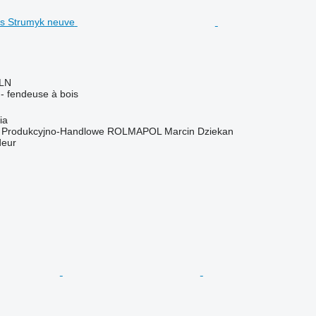
PLN
r - fendeuse à bois
ia
o Produkcyjno-Handlowe ROLMAPOL Marcin Dziekan
deur