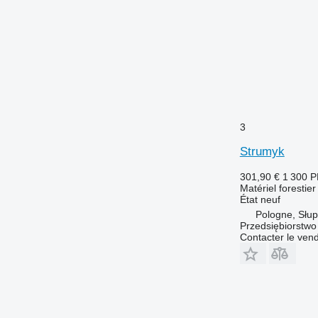
3
Strumyk
301,90 €
1 300 
Matériel forestie
État
neuf
Pologne, Słup
Przedsiębiorstw
Contacter le ven