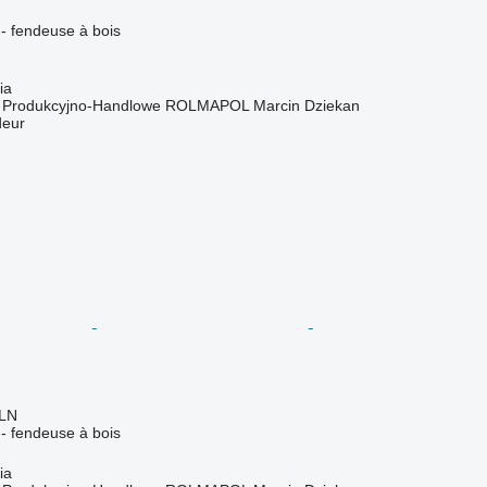
r - fendeuse à bois
ia
o Produkcyjno-Handlowe ROLMAPOL Marcin Dziekan
deur
PLN
r - fendeuse à bois
ia