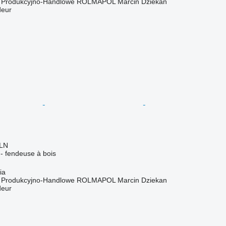
o Produkcyjno-Handlowe ROLMAPOL Marcin Dziekan
deur
PLN
r - fendeuse à bois
ia
o Produkcyjno-Handlowe ROLMAPOL Marcin Dziekan
deur