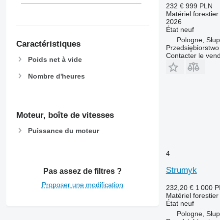
232 €
999 PLN
Matériel forestie
2026
État
neuf
Pologne, Słup
Caractéristiques
Przedsiębiorstw
Contacter le ven
Poids net à vide
Nombre d'heures
Moteur, boîte de vitesses
Puissance du moteur
4
Strumyk
Pas assez de filtres ?
Proposer une modification
232,20 €
1 000 
Matériel forestie
État
neuf
Pologne, Słup