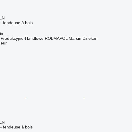
PLN
r - fendeuse à bois
ia
o Produkcyjno-Handlowe ROLMAPOL Marcin Dziekan
deur
PLN
r - fendeuse à bois