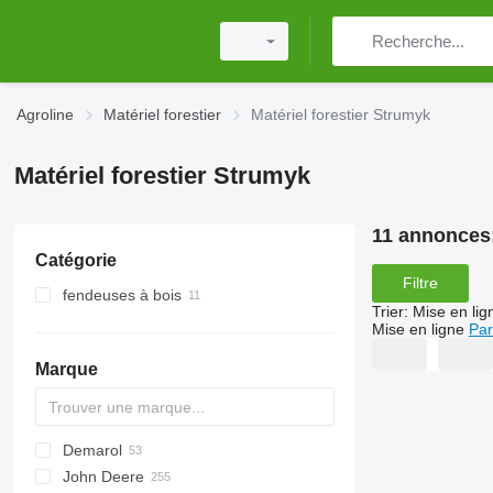
Agroline
Matériel forestier
Matériel forestier Strumyk
Matériel forestier Strumyk
11 annonces
Catégorie
Filtre
fendeuses à bois
Trier
:
Mise en lig
Mise en ligne
Par
Marque
Demarol
MINI
CK
John Deere
PARK
R-12
AK
560
Biber
Katana
County
ST
Arborist
38 PRO
806
525
A-series
Hem