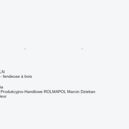
PLN
r - fendeuse à bois
ia
o Produkcyjno-Handlowe ROLMAPOL Marcin Dziekan
deur