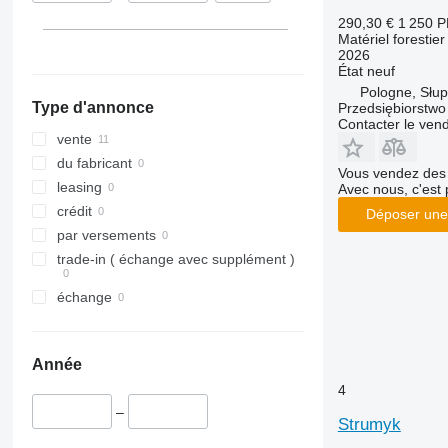
290,30 €
1 250 
Matériel forestie
2026
État
neuf
Pologne, Słup
Type d'annonce
Przedsiębiorstw
Contacter le ven
vente
du fabricant
Vous vendez des 
leasing
Avec nous, c'est 
crédit
Déposer une
par versements
trade-in ( échange avec supplément )
échange
Année
4
–
Strumyk