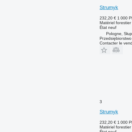
Strumyk
232,20 €
1 000 
Matériel forestie
État
neuf
Pologne, Słup
Przedsiębiorstw
Contacter le ven
3
Strumyk
232,20 €
1 000 
Matériel forestie
État
neuf