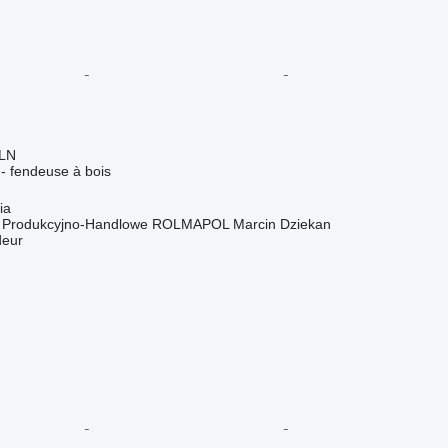
PLN
r - fendeuse à bois
ia
o Produkcyjno-Handlowe ROLMAPOL Marcin Dziekan
deur