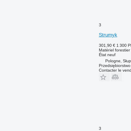
3
Strumyk
301,90 €
1 300 
Matériel forestie
État
neuf
Pologne, Słup
Przedsiębiorstw
Contacter le ven
3