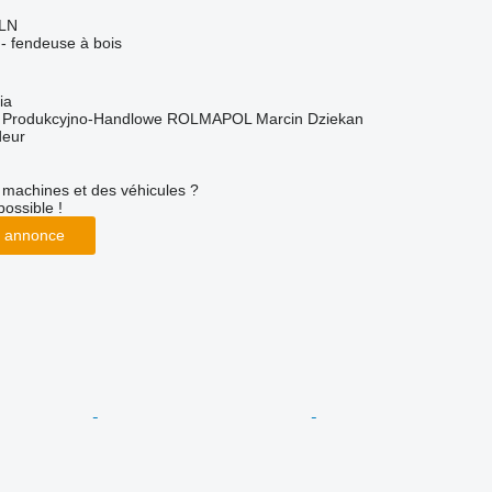
PLN
r - fendeuse à bois
ia
o Produkcyjno-Handlowe ROLMAPOL Marcin Dziekan
deur
machines et des véhicules ?
possible !
 annonce