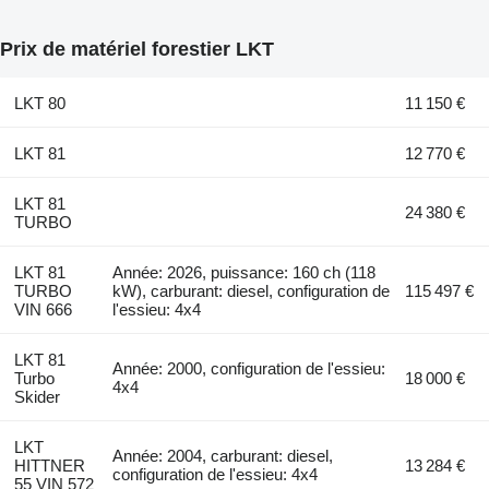
Prix de matériel forestier LKT
LKT 80
11 150 €
LKT 81
12 770 €
LKT 81
24 380 €
TURBO
LKT 81
Année: 2026, puissance: 160 ch (118
TURBO
kW), carburant: diesel, configuration de
115 497 €
VIN 666
l'essieu: 4x4
LKT 81
Année: 2000, configuration de l'essieu:
Turbo
18 000 €
4x4
Skider
LKT
Année: 2004, carburant: diesel,
HITTNER
13 284 €
configuration de l'essieu: 4x4
55 VIN 572