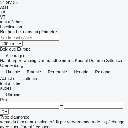
14 GV 25
AGT
TX
VT
tout afficher
Localisation
Rechercher dans un périmètre
Belgique
Europe
Allemagne
Hamburg
Straubing
Darmstadt
Grimma
Kassel
Demmin
Sittensen
Oranienburg
Lituanie
Estonie
Roumanie
Hongrie
Pologne
Autriche
Lettonie
tout afficher
autres
Ukraine
Prix
–
Type d'annonce
vente
du fabricant
leasing
crédit
par versements
trade-in ( échange
avec supplément )
échange