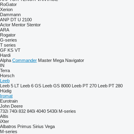
RoGator
Xerion
Dammann
ANP
DT
U 2100
Actor
Mentor
Stentor
ARA
Rogator
G-series
T series
GF
KS
VT
Hardi
Alpha
Commander
Master
Mega
Navigator
IN
Terra
Horsch
Leeb
Leeb 5 LT
Leeb 6 GS
Leeb GS 8000
Leeb PT 270
Leeb PT 280
Hüdig
Iromat
Eurotrain
John Deere
732i
740i
832
840i
4040
5430i
M-series
Altis
iXter
Albatros
Primus
Sirius
Vega
M-series