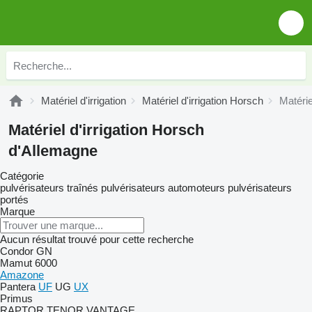
Matériel d'irrigation
Matériel d'irrigation Horsch
Matérie
Matériel d'irrigation Horsch
d'Allemagne
Catégorie
pulvérisateurs traînés
pulvérisateurs automoteurs
pulvérisateurs
portés
Marque
Aucun résultat trouvé pour cette recherche
Condor
GN
Mamut 6000
Amazone
Pantera
UF
UG
UX
Primus
RAPTOR
TENOR
VANTAGE