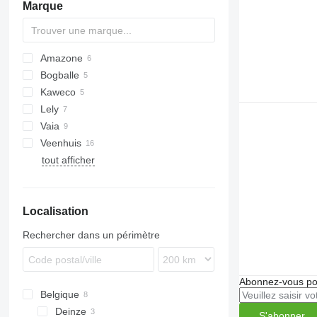
Marque
Amazone
Bogballe
ZA-F
TSW
Kaweco
ZA-M
M-series
Terra Gator
Liquiliser
500-series
Modulo
Lely
ZA-U
Axis
Exacta
Vaia
Centerliner
NS
Alpha
X44
PS
Veenhuis
Axis
T-series
tout afficher
MDS
Hydro Trike
ZB
Localisation
Rechercher dans un périmètre
Abonnez-vous pou
Belgique
Deinze
S'abonner