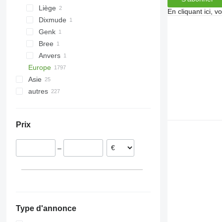
Liège
En cliquant ici, 
Dixmude
Genk
Bree
Anvers
Europe
Asie
Allemagne
autres
Pologne
Turquie
Pays-Bas
Ouzbékistan
Ukraine
Goudriaan
Norvège
Argentine
Prix
Broekland
Autriche
Chili
Roosendaal
France
Pérou
–
Etten-Leur
Roumanie
Colombie
Heukelum
Danemark
Moldavie
tout afficher
Leeuwarden
Beilen
Deurne
Type d'annonce
tout afficher