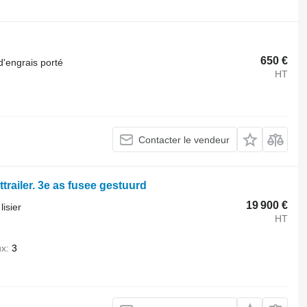
.
650 €
d'engrais porté
HT
Contacter le vendeur
railer. 3e as fusee gestuurd
19 900 €
isier
HT
ux
3