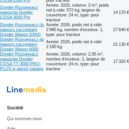
CGSA 2500 Pro
pour tracteur
Année: 2025, volume: 3 m³, poids
Donder Rozsiewacz
net à vide: 572 kg, largeur de
nawozów Donder
14 170 €
couverture: 24 m, type: pour
CGSA 3000 Pro
tracteur
Donder Rozsiewacz do
Année: 2026, poids net à vide:
nawozu zaczepiany
2 980 kg, nombre d'essieux: 1,
27 640 €
Donder Wagon 10000
type: pour tracteur
Donder Rozsiewacz do
Année: 2026, poids net à vide:
nawozu zaczepiany
21 130 €
2 180 kg
Donder Wagon 6000
Donder Rozsiewacz
Année: 2026, volume: 2,95 m³,
nawozów Donder
nombre d'essieux: 1, largeur de
17 320 €
CGSA TT 3000 PRO-
couverture: 24 m, type: pour
PLUS w wersji ciągane
tracteur
Société
Qui sommes-nous
Aide