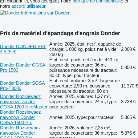
En cliquant ici, vous acceptez notre
politique de confidentialité
et
notre
accord utilisateur
.
Informations sur Donder
Prix de matériel d'épandage d'engrais Donder
Année: 2025, état: neuf, capacité de
Donder DONDER BBL
charge: 1 000 kg, poids net à vide:
2 900 €
4,5 (5,5)
290 kg
État: neuf, poids net à vide: 443 kg,
Donder Donder CGSA
largeur de couverture: 36 m,
5 850 €
Pro 1500
puissance nécessaire du tracteur:
80 ch, type: pour tracteur
État: neuf, volume: 3 m³, largeur de
Donder Donder SGSA
couverture: 2,93 m, puissance
11 370 €
Pro-T3000
nécessaire du tracteur: 80 ch
Donder Rozsiewacz
Année: 2025, volume: 1,27 m³,
nawozów Donder
largeur de couverture: 24 m, type:
3 739 €
CGSA 1200 EcoMaster
pour tracteur
Donder Rozsiewacz
nawozów Donder
Année: 2025, type: pour tracteur
5 365 €
CGSA 1500 Pro
Donder Rozsiewacz
Année: 2026, volume: 2,35 m³,
nawozów Donder
largeur de couverture: 36 m, type:
5 876 €