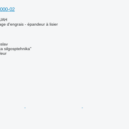
000-02
 UAH
ge d'engrais - épandeur à lisier
slav
a silgosptehnika"
deur