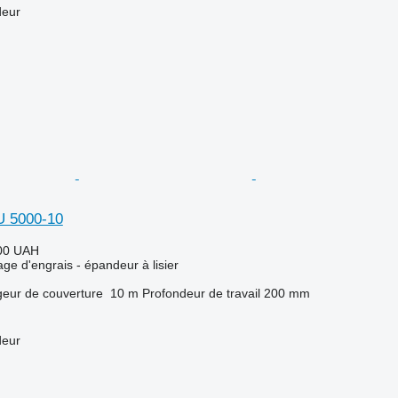
deur
U 5000-10
00 UAH
ge d'engrais - épandeur à lisier
geur de couverture
10 m
Profondeur de travail
200 mm
deur