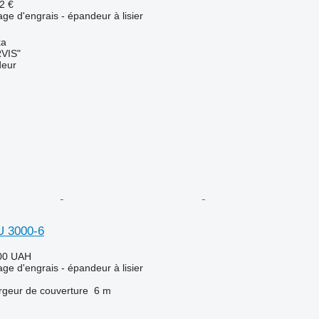
2 €
ge d'engrais - épandeur à lisier
ka
VIS"
deur
U 3000-6
00 UAH
ge d'engrais - épandeur à lisier
rgeur de couverture
6 m