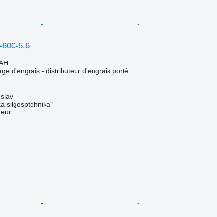
-600-5,6
UAH
ge d'engrais - distributeur d'engrais porté
slav
a silgosptehnika"
deur