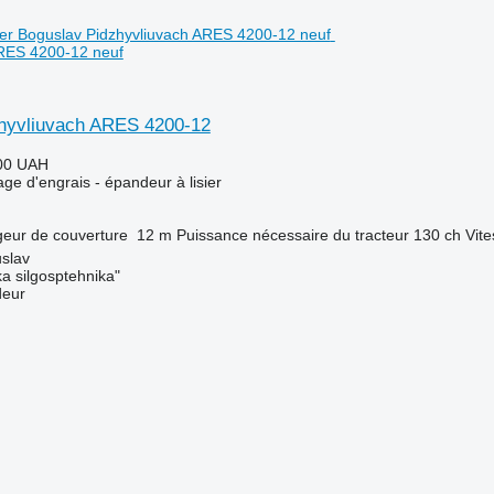
ARES 4200-12 neuf
hyvliuvach ARES 4200-12
00 UAH
ge d'engrais - épandeur à lisier
geur de couverture
12 m
Puissance nécessaire du tracteur
130 ch
Vite
slav
a silgosptehnika"
deur