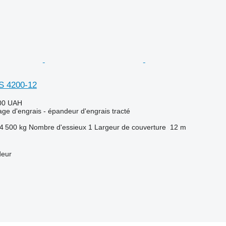
S 4200-12
00 UAH
ge d'engrais - épandeur d'engrais tracté
4 500 kg
Nombre d'essieux
1
Largeur de couverture
12 m
deur