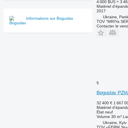
4 000 $US
≈ 3 46
Matériel d'épanda
2017
Ukraine, Pan
Informations sur Boguslav
TOV "MRIYa SER
Contacter le ven
5
Boguslav PZh
32 400 €
1 667 0
Matériel d'épanda
État
neuf
Volume
30 m³
La
Ukraine, Kyiv
TOV «FERM Ye»