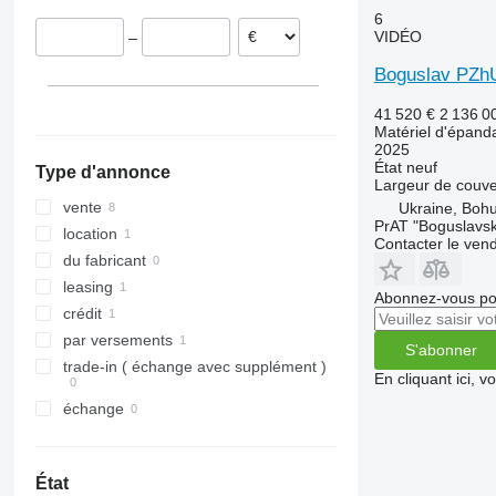
6
VIDÉO
–
Boguslav PZh
41 520 €
2 136 0
Matériel d'épanda
2025
État
neuf
Type d'annonce
Largeur de couve
vente
Ukraine, Bohu
PrAT "Boguslavsk
location
Contacter le ven
du fabricant
leasing
Abonnez-vous pou
crédit
par versements
S'abonner
trade-in ( échange avec supplément )
En cliquant ici, 
échange
État