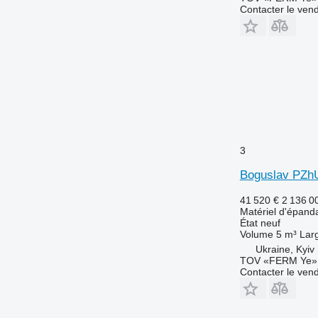
Contacter le ven
3
Boguslav PZh
41 520 €
2 136 0
Matériel d'épanda
État
neuf
Volume
5 m³
Lar
Ukraine, Kyiv
TOV «FERM Ye»
Contacter le ven