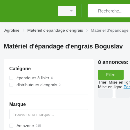
Agroline
Matériel d'épandage d'engrais
Matériel d'épandage 
Matériel d'épandage d'engrais Boguslav
8 annonces:
Catégorie
Filtre
épandeurs à lisier
Trier
:
Mise en lig
distributeurs d'engrais
Mise en ligne
Par
épandeurs d'engrais tractés
distributeurs d'engrais portés
Marque
Amazone
Exacta
XPL