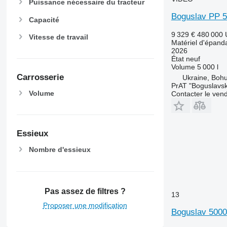
Puissance nécessaire du tracteur
Boguslav PP 5
Capacité
9 329 €
480 000
Vitesse de travail
Matériel d'épanda
2026
État
neuf
Volume
5 000 l
Carrosserie
Ukraine, Bohu
PrAT "Boguslavsk
Volume
Contacter le ven
Essieux
Nombre d'essieux
Pas assez de filtres ?
13
Proposer une modification
Boguslav 5000