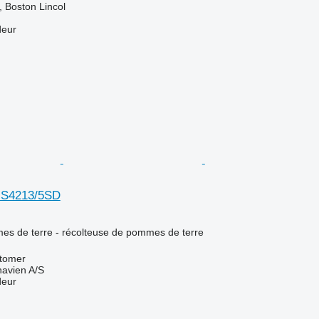
 Boston Lincol
deur
GS4213/5SD
es de terre - récolteuse de pommes de terre
tomer
avien A/S
deur