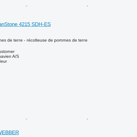
anStone 4215 SDH-ES
es de terre - récolteuse de pommes de terre
ustomer
avien A/S
deur
 WEBBER