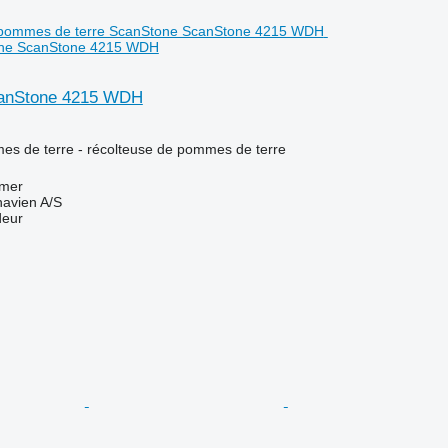
one ScanStone 4215 WDH
anStone 4215 WDH
es de terre - récolteuse de pommes de terre
omer
avien A/S
deur