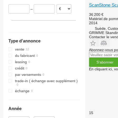
Allemagne
SE
ScanStone Sc
–
Norvège
SF
36 200 €
VARITRON
Matériel de pomm
2014
VL
Suède, Cust
WH
GRIMME Skandin
Contacter le ven
Type d'annonce
vente
Abonnez-vous pou
du fabricant
leasing
S'abonner
crédit
En cliquant ici, 
par versements
trade-in ( échange avec supplément )
échange
Année
15