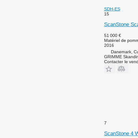
SDH-ES
15
ScanStone Sc
51 000 €
Matériel de pomm
2016
Danemark, C
GRIMME Skandin
Contacter le ven
7
ScanStone 4