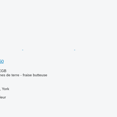
50
 £GB
s de terre - fraise butteuse
 York
deur