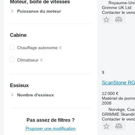
Moteur, boîte de vitesses
Royaume-Uni,
Grimme UK Ltd
Puissance du moteur
Contacter le ven
Cabine
Chauffage autonome
Climatiseur
9
ScanStone R
Essieux
12 000 €
Nombre d'essieux
Matériel de pomm
2008
Norvège, Cus
GRIMME Skandin
Contacter le ven
Pas assez de filtres ?
Proposer une modification