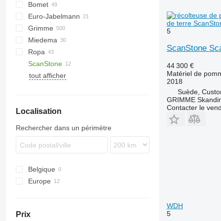
Bomet
Ceres
Z-series
Euro-Jabelmann
Esprit
S-series
Junior
de terre ScanSt
Grimme
MultiForce
U-series
E series
5
Miedema
Puma
Z-series
BFL
VL
UN
ScanStone Sc
Ropa
Spirit
CS
SB
ScanStone
DL
Keiler
44 300 €
Matériel de pomm
tout afficher
DR
BOLKO
2018
EVO
PYRA
Suède, Cust
FA
WEGA
GRIMME Skandin
Contacter le ven
Localisation
GF
GL
Rechercher dans un périmètre
GT
GZ
HT
Belgique
KS
Europe
LK
Royaume-Uni
MK
Danemark
WDH
PRIOS
5
Prix
Suède
RH