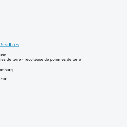
5 sdh-es
luse
es de terre - récolteuse de pommes de terre
Hamburg
deur