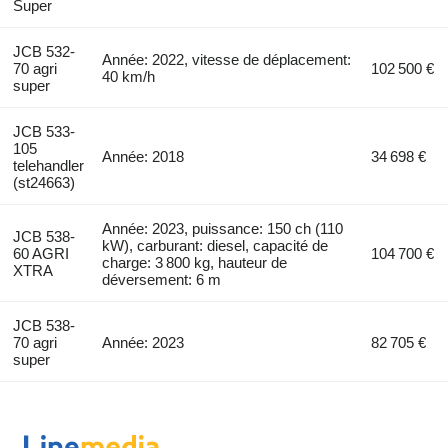
Super
JCB 532-
Année: 2022, vitesse de déplacement:
70 agri
102 500 €
40 km/h
super
JCB 533-
105
Année: 2018
34 698 €
telehandler
(st24663)
Année: 2023, puissance: 150 ch (110
JCB 538-
kW), carburant: diesel, capacité de
60 AGRI
104 700 €
charge: 3 800 kg, hauteur de
XTRA
déversement: 6 m
JCB 538-
70 agri
Année: 2023
82 705 €
super