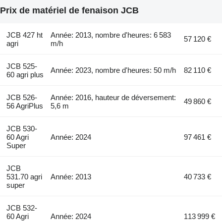
Prix de matériel de fenaison JCB
JCB 427 ht
Année: 2013, nombre d'heures: 6 583
57 120 €
agri
m/h
JCB 525-
Année: 2023, nombre d'heures: 50 m/h
82 110 €
60 agri plus
JCB 526-
Année: 2016, hauteur de déversement:
49 860 €
56 AgriPlus
5,6 m
JCB 530-
60 Agri
Année: 2024
97 461 €
Super
JCB
531.70 agri
Année: 2013
40 733 €
super
JCB 532-
60 Agri
Année: 2024
113 999 €