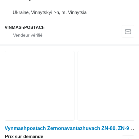
Ukraine, Vinnytskyi r-n, m. Vinnytsia
VINMAShPOSTACh
Vynmashpostach Zernonavantazhuvach ZN-80, ZN-90 ta ZN-120
Prix sur demande