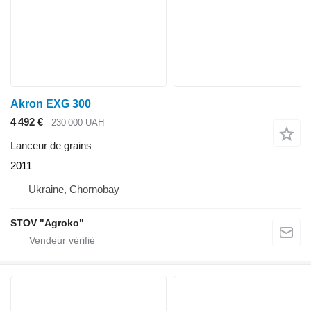
Akron EXG 300
4 492 €
230 000 UAH
Lanceur de grains
2011
Ukraine, Chornobay
STOV "Agroko"