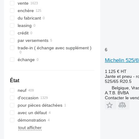
vente
enchère
du fabricant
leasing
crédit
par versements
trade-in ( échange avec supplément )
6
échange
Michelin 525/
1 125 €
HT
Jante et pneu - r
État
525/65 R20.5
Belgique, Vra
neuf
A.T.B. BVBA
Contacter le ven
d'occasion
pour pièces détachées
avec un défaut
démonstration
tout afficher