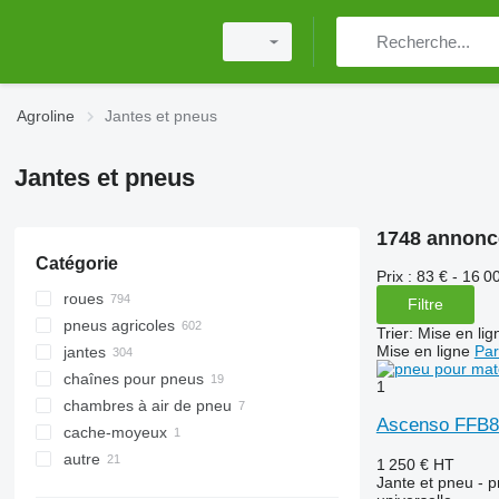
Agroline
Jantes et pneus
Jantes et pneus
1748 annonc
Catégorie
Prix :
83 € - 16 0
roues
Filtre
pneus agricoles
Trier
:
Mise en lig
Mise en ligne
Par
jantes
pneus de tracteur
chaînes pour pneus
pneus pour remorques agricoles
1
chambres à air de pneu
chenilles
Ascenso FFB8
cache-moyeux
pneus de moissonneuse
autre
pneus pour matériel forestier
1 250 €
HT
Jante et pneu - p