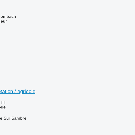
Grömbach
deur
tation / agricole
€
HT
oue
re Sur Sambre