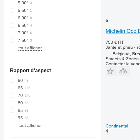
5.00″
5.50″
6.00″
6
6.50″
Michelin Occ 
7.00″
7.50″
750 €
HT
Jante et pneu - r
tout afficher
Belgique, Bre
Smeets & Zonen 
Contacter le ven
Rapport d'aspect
60
65
70
80
85
95
tout afficher
Continental
4