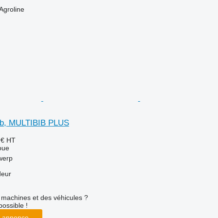
Agroline
ib, MULTIBIB PLUS
 €
HT
oue
werp
deur
machines et des véhicules ?
possible !
 annonce