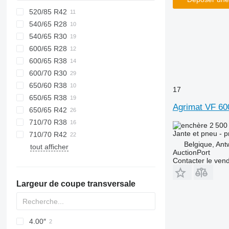
520/85 R42
540/65 R28
540/65 R30
600/65 R28
600/65 R38
600/70 R30
650/60 R38
17
650/65 R38
Agrimat VF 6
650/65 R42
710/70 R38
2 500
Jante et pneu - p
710/70 R42
Belgique, Ant
tout afficher
AuctionPort
Contacter le ven
Largeur de coupe transversale
4.00″