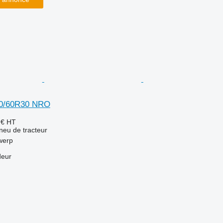
00/60R30 NRO
 €
HT
neu de tracteur
werp
deur