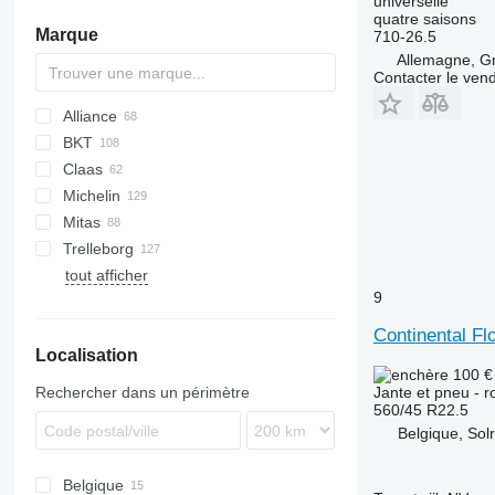
universelle
quatre saisons
Marque
710-26.5
Allemagne, 
Contacter le ven
Alliance
BKT
UX
Claas
International
432
Michelin
MXM
906
Ares
MPT
SP
Cargo
3600
531
550
270
KT
MT
135
X-series
Mitas
MXU
907
Atles
F-series
4000
541
3200
300
5445
Trelleborg
Puma
908
Lexion
Vario
4600
3400
520
7619
SK
T-series
W+
TM
Ares
Rubin
TR
tout afficher
GP
Scorpion
4610
3800
7620
S-series
TH
9
Trion
5000
6510
7719
5600
6610
7720
Continental Flo
Localisation
5610
X-series
100 
6600
Jante et pneu - r
Rechercher dans un périmètre
6610
560/45 R22.5
Belgique, Sol
6640
7610
Belgique
7710