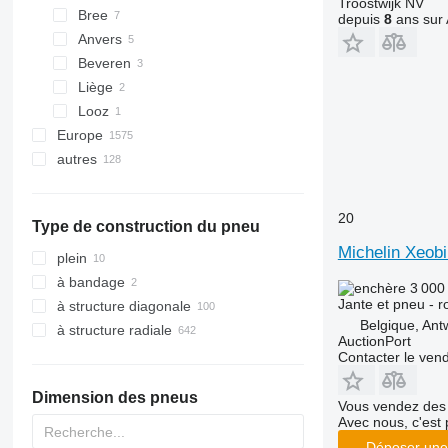
Troostwijk NV
Bree
8210
depuis
8
ans sur 
Anvers
8340
Beveren
E-series
Liège
Looz
Europe
autres
Allemagne
Danemark
Ukraine
Pologne
20
Type de construction du pneu
Pays-Bas
Michelin Xeob
Irlande
plein
Lituanie
à bandage
3 000
Norvège
Jante et pneu - r
à structure diagonale
Belgique, Ant
Royaume-Uni
à structure radiale
AuctionPort
tout afficher
Contacter le ven
Dimension des pneus
Vous vendez des 
Avec nous, c'est 
Déposer une