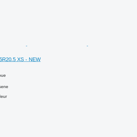
65R20.5 XS - NEW
oue
sene
deur