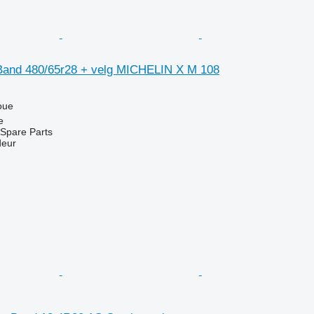
Band 480/65r28 + velg MICHELIN X M 108
oue
e
Spare Parts
deur