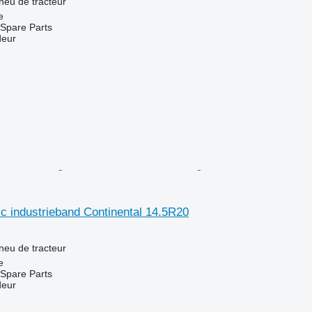
neu de tracteur
e
Spare Parts
deur
c industrieband Continental 14.5R20
neu de tracteur
e
Spare Parts
deur