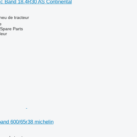
cc Band 18.4R30 AS Continental
neu de tracteur
e
Spare Parts
deur
band 600/65r38 michelin