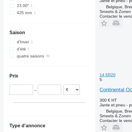
Jante et pneu - p
23.00″
Belgique, Bre
Smeets & Zonen 
425 mm
Contacter le ven
Saison
d'hiver
d'été
quatre saisons
14.5R20
Prix
5
Continental Oc
–
300 €
HT
Jante et pneu - p
Belgique, Bre
Smeets & Zonen 
Contacter le ven
Type d'annonce