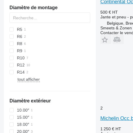
Continental O
Diamètre de montage
500 €
HT
Jante et pneu - p
Belgique, Bre
Smeets & Zonen 
R5
Contacter le ven
R6
R8
R9
R10
R12
R14
tout afficher
Diamètre extérieur
2
10.00″
15.00″
Michelin Occ 
18.00″
1 250 €
HT
20.00″