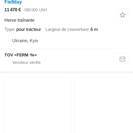
Fiellday
11 470 €
590 000 UAH
Herse traînante
Type
pour tracteur
Largeur de couverture
6 m
Ukraine, Kyiv
TOV «FERM Ye»