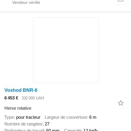
Voshod BNR-6
6 453 €
332 000 UAH
Herse rotative
Type
pour tracteur
Largeur de couverture
6 m
Nombre de rangées
27
Profondeur de travail
60 mm
Capacité
12 ha/h