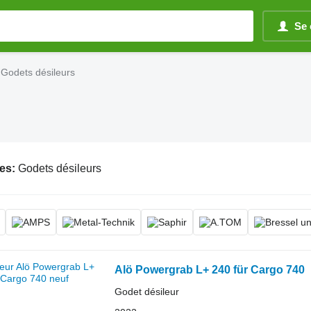
Se 
Godets désileurs
es:
Godets désileurs
Alö Powergrab L+ 240 für Cargo 740
Godet désileur