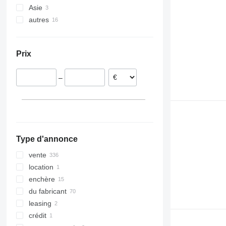
Asie
Pologne
autres
Allemagne
Turquie
Pays-Bas
Émirats arabes unis
Ukraine
Danemark
Moldavie
Prix
Autriche
Norvège
–
Roumanie
Hongrie
tout afficher
Type d'annonce
vente
location
enchère
du fabricant
leasing
crédit