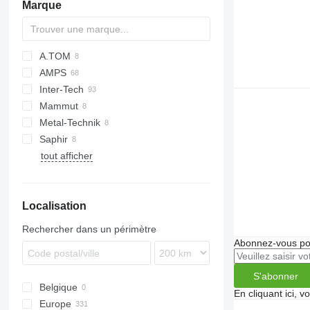
Marque
A.TOM
AMPS
Inter-Tech
AZ
CK
Scorpion
Mammut
437
Metal-Technik
Saphir
tout afficher
L-series
Localisation
Rechercher dans un périmètre
Abonnez-vous pou
S'abonner
Belgique
En cliquant ici, 
Europe