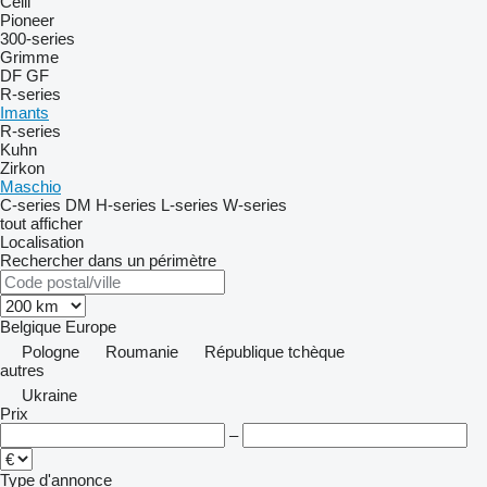
Celli
Pioneer
300-series
Grimme
DF
GF
R-series
Imants
R-series
Kuhn
Zirkon
Maschio
C-series
DM
H-series
L-series
W-series
tout afficher
Localisation
Rechercher dans un périmètre
Belgique
Europe
Pologne
Roumanie
République tchèque
autres
Ukraine
Prix
–
Type d'annonce