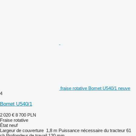
fraise rotative Bomet U540/1 neuve
4
Bomet U540/1
2 020 €
8 700 PLN
Fraise rotative
État
neuf
Largeur de couverture
1,8 m
Puissance nécessaire du tracteur
61
ch
Profondeur de travail
120 mm