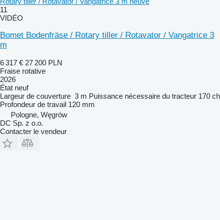
Rotary tiller / Rotavator / Vangatrice 3 m neuve
11
VIDÉO
Bomet Bodenfräse / Rotary tiller / Rotavator / Vangatrice 3
m
6 317 €
27 200 PLN
Fraise rotative
2026
État
neuf
Largeur de couverture
3 m
Puissance nécessaire du tracteur
170 ch
Profondeur de travail
120 mm
Pologne, Węgrów
DC Sp. z o.o.
Contacter le vendeur