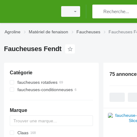
Agroline
Matériel de fenaison
Faucheuses
Faucheuses F
Faucheuses Fendt
Catégorie
75 annonce
faucheuses rotatives
faucheuses-conditionneuses
Marque
Claas
700 - series
SPE
CK
EP