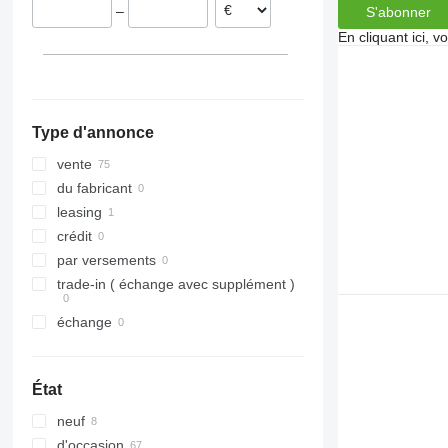
–
S'abonner
Pologne
En cliquant ici, 
Type d'annonce
vente
du fabricant
leasing
crédit
par versements
trade-in ( échange avec supplément )
échange
État
neuf
d'occasion