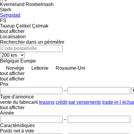
Kverneland
Rostselmash
Sterh
Serigstad
FS
Taarup
Çelikel
Çelmak
tout afficher
Localisation
Rechercher dans un périmètre
Belgique
Europe
Norvège
Lettonie
Royaume-Uni
tout afficher
tout afficher
Prix
–
Type d'annonce
vente
du fabricant
leasing
crédit
par versements
trade-in ( éch
tout afficher
Année
–
Caractéristiques
Poids net à vide