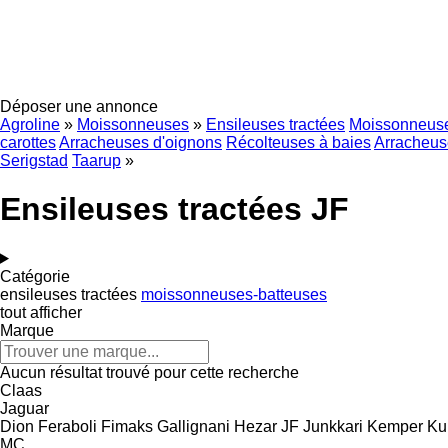
Déposer une annonce
Agroline
»
Moissonneuses
»
Ensileuses tractées
Moissonneuse
carottes
Arracheuses d'oignons
Récolteuses à baies
Arracheuse
Serigstad
Taarup
»
Ensileuses tractées JF
Catégorie
ensileuses tractées
moissonneuses-batteuses
tout afficher
Marque
Aucun résultat trouvé pour cette recherche
Claas
Jaguar
Dion
Feraboli
Fimaks
Gallignani
Hezar
JF
Junkkari
Kemper
Ku
MC