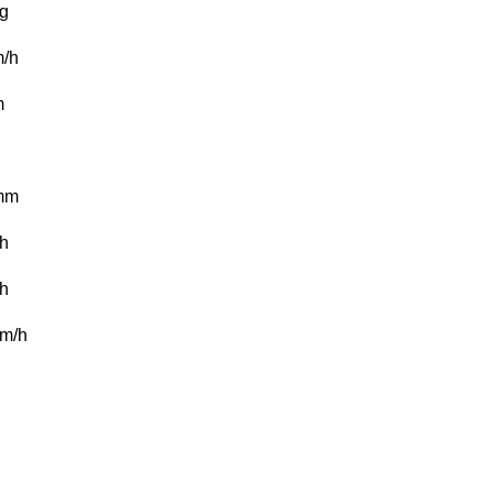
g
/h
m
mm
/h
h
m/h