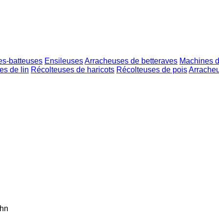
s-batteuses
Ensileuses
Arracheuses de betteraves
Machines de
s de lin
Récolteuses de haricots
Récolteuses de pois
Arrache
hn