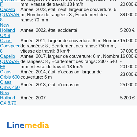
F
mm, vitesse de travail: 13 km/h
20 000 €
Capello
Année: 2023, état: neuf, largeur de couverture: 6
QUASAR
m, Nombre de rangées: 8 , Écartement des
39 000 €
8
rangs: 70 mm
New
Holland
Année: 2022, état: accidenté
5 200 €
CX 8
Claas
Année: 2011, largeur de couverture: 6 m, Nombre
15 000 €
Conspeed
de rangées: 8 , Écartement des rangs: 750 mm,
-
8
vitesse de travail: 8 km/h
37 000 €
Capello
Année: 2017, largeur de couverture: 6 m, Nombre
16 000 €
QUASAR
de rangées: 8 , Écartement des rangs: 230 - 540
-
F8
mm, vitesse de travail: 13 km/h
20 000 €
Claas
Année: 2014, état: d'occasion, largeur de
23 000 €
Orbis 600
couverture: 6 m
Claas
Année: 2013, état: d'occasion
25 000 €
Orbis 450
New
Holland
Année: 2007
5 200 €
CX 8.70