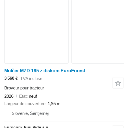
Mulčer MZD 195 z diskom EuroForest
3 560 €
TVA incluse
Broyeur pour tracteur
2026
État
neuf
Largeur de couverture
1,95 m
Slovénie, Šentjernej
Eurocom Jurij Vide s.p.