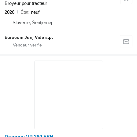
Broyeur pour tracteur
2026
État
neuf
Slovénie, Šentjernej
Eurocom Jurij Vide s.p.
Dragone VP 280 FSH