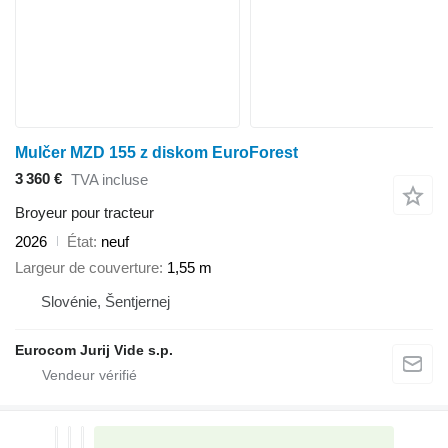
Mulčer MZD 155 z diskom EuroForest
3 360 €
TVA incluse
Broyeur pour tracteur
2026
État
neuf
Largeur de couverture
1,55 m
Slovénie, Šentjernej
Eurocom Jurij Vide s.p.